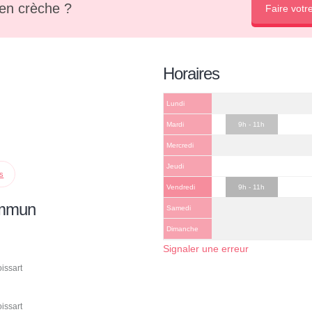
en crèche ?
Faire votr
Horaires
Lundi
Mardi
9h - 11h
Mercredi
Jeudi
ps
Vendredi
9h - 11h
ommun
Samedi
Dimanche
Signaler une erreur
issart
issart