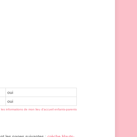
oui
oui
r les informations de mon lieu d'accueil enfants-parents
ant les pages suivantes :
crèche Hauts-