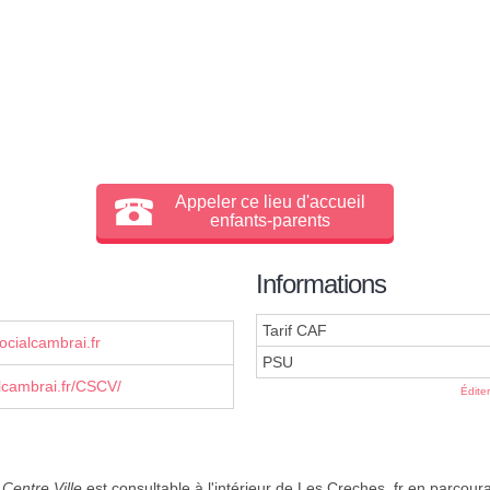
Appeler ce lieu d'accueil
enfants-parents
Informations
Tarif CAF
cialcambrai.fr
PSU
lcambrai.fr/CSCV/
Édite
Centre Ville
est consultable à l'intérieur de Les Creches .fr en parcour