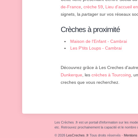
de-France
,
crèche 59
,
Lieu d'accueil e
signets, la
partager
sur vos réseaux soci
Crèches à proximité
Maison de l'Enfant - Cambrai
Les P'tits Loups - Cambrai
Découvrez grâce à Les Creches d'autres
Dunkerque
, les
crèches à Tourcoing
, u
creches que vous recherchez.
Les Crèches .fr est un portail d'information sur les mode
etc. Retrouvez prochainement la capacité et le nombre 
© 2026
LesCreches .fr
Tous droits réservés
-
Mentions 