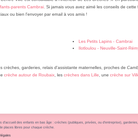
nfants-parents Cambrai
. Si jamais vous avez aimé les conseils de cette f
aux ou bien l'envoyer par email à vos amis !
Les Petits Lapins - Cambrai
Ilotloulou - Neuville-Saint-Rém
 crèches, garderies, relais d'assistante maternelles, proches de
Camb
ne
crèche autour de Roubaix
, les
crèches dans Lille
, une
crèche sur Vi
s d'accueil des enfants en bas âge : crèches (publiques, privées, ou d'entreprise), garderies, r
de places libres pour chaque crèche.
légales