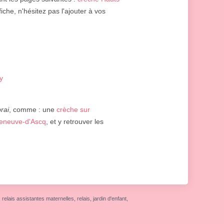
iche, n'hésitez pas l'ajouter à vos
y
rai
, comme : une
crèche sur
lleneuve-d'Ascq
, et y retrouver les
elais assistantes maternelles, relais, jardin d'enfant,