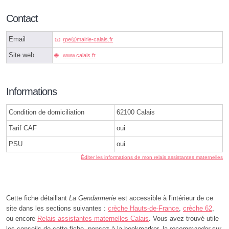
Contact
Email
rpeⓐmairie-calais.fr
Site web
www.calais.fr
Informations
Condition de domiciliation
62100 Calais
Tarif CAF
oui
PSU
oui
Éditer les informations de mon relais assistantes maternelles
Cette fiche détaillant
La Gendarmerie
est accessible à l'intérieur de ce
site dans les sections suivantes :
crèche Hauts-de-France
,
crèche 62
,
ou encore
Relais assistantes maternelles Calais
. Vous avez trouvé utile
les conseils de cette fiche, pensez à la bookmarker, la
recommander
sur