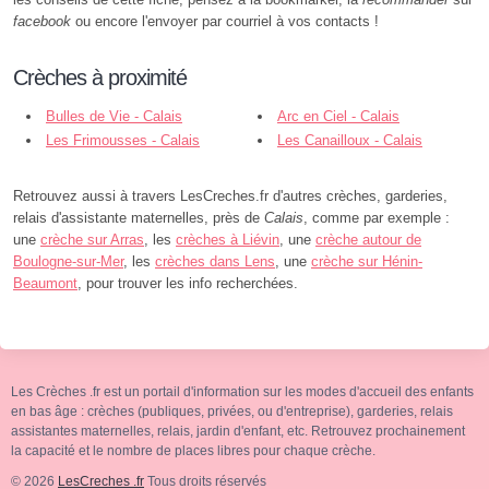
facebook
ou encore l'envoyer par courriel à vos contacts !
Crèches à proximité
Bulles de Vie - Calais
Arc en Ciel - Calais
Les Frimousses - Calais
Les Canailloux - Calais
Retrouvez aussi à travers LesCreches.fr d'autres crèches, garderies,
relais d'assistante maternelles, près de
Calais
, comme par exemple :
une
crèche sur Arras
, les
crèches à Liévin
, une
crèche autour de
Boulogne-sur-Mer
, les
crèches dans Lens
, une
crèche sur Hénin-
Beaumont
, pour trouver les info recherchées.
Les Crèches .fr est un portail d'information sur les modes d'accueil des enfants
en bas âge : crèches (publiques, privées, ou d'entreprise), garderies, relais
assistantes maternelles, relais, jardin d'enfant, etc. Retrouvez prochainement
la capacité et le nombre de places libres pour chaque crèche.
© 2026
LesCreches .fr
Tous droits réservés