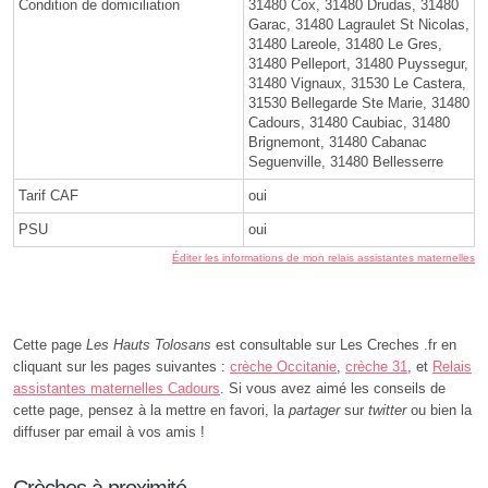
Condition de domiciliation
31480 Cox, 31480 Drudas, 31480
Garac, 31480 Lagraulet St Nicolas,
31480 Lareole, 31480 Le Gres,
31480 Pelleport, 31480 Puyssegur,
31480 Vignaux, 31530 Le Castera,
31530 Bellegarde Ste Marie, 31480
Cadours, 31480 Caubiac, 31480
Brignemont, 31480 Cabanac
Seguenville, 31480 Bellesserre
Tarif CAF
oui
PSU
oui
Éditer les informations de mon relais assistantes maternelles
Cette page
Les Hauts Tolosans
est consultable sur Les Creches .fr en
cliquant sur les pages suivantes :
crèche Occitanie
,
crèche 31
, et
Relais
assistantes maternelles Cadours
. Si vous avez aimé les conseils de
cette page, pensez à la mettre en favori, la
partager
sur
twitter
ou bien la
diffuser par email à vos amis !