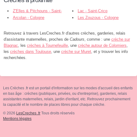
Crèches à proximité
Z'Elles & Pitchouns - Saint-
Lac - Saint-Cricq
Cricq
Arcolan - Cologne
Les Zouzous - Cologne
Retrouvez à travers LesCreches.fr d'autres crèches, garderies, relais
d'assistante maternelles, proches de
Cadours
, comme : une
crèche sur
Blagnac
, les
crèches à Tournefeuille
, une
crèche autour de Colomiers
,
les
crèches dans Toulouse
, une
crèche sur Muret
, et y trouver les info
recherchées.
Les Crèches .fr est un portail d'information sur les modes d'accueil des enfants
en bas âge : crèches (publiques, privées, ou d'entreprise), garderies, relais
assistantes maternelles, relais, jardin d'enfant, etc. Retrouvez prochainement
la capacité et le nombre de places libres pour chaque crèche.
© 2026
LesCreches .fr
Tous droits réservés
Mentions légales