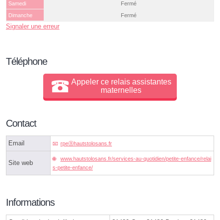
Samedi
Fermé
Dimanche
Fermé
Signaler une erreur
Téléphone
Appeler ce relais assistantes
maternelles
Contact
Email
rpeⓐhautstolosans.fr
www.hautstolosans.fr/services-au-quotidien/petite-enfance/relai
Site web
s-petite-enfance/
Informations