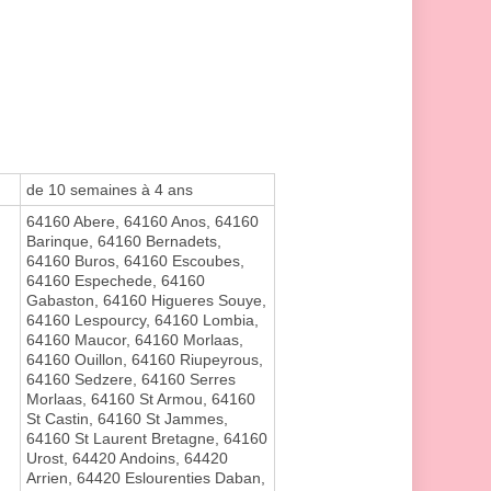
de 10 semaines à 4 ans
64160 Abere, 64160 Anos, 64160
Barinque, 64160 Bernadets,
64160 Buros, 64160 Escoubes,
64160 Espechede, 64160
Gabaston, 64160 Higueres Souye,
64160 Lespourcy, 64160 Lombia,
64160 Maucor, 64160 Morlaas,
64160 Ouillon, 64160 Riupeyrous,
64160 Sedzere, 64160 Serres
Morlaas, 64160 St Armou, 64160
St Castin, 64160 St Jammes,
64160 St Laurent Bretagne, 64160
Urost, 64420 Andoins, 64420
Arrien, 64420 Eslourenties Daban,