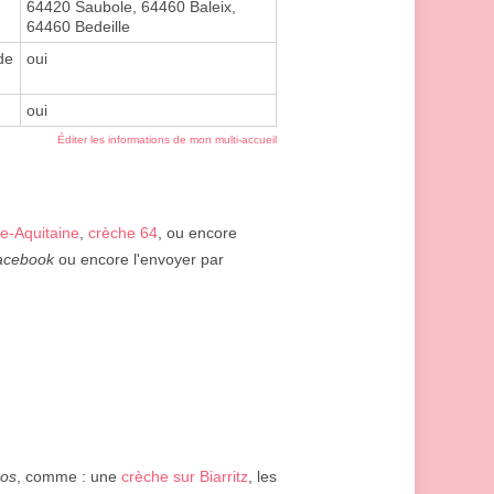
64420 Saubole, 64460 Baleix,
64460 Bedeille
de
oui
oui
Éditer les informations de mon multi-accueil
e-Aquitaine
,
crèche 64
, ou encore
acebook
ou encore l'envoyer par
ros
, comme : une
crèche sur Biarritz
, les