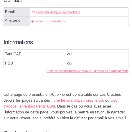
Contact
Email
rpeguebwillerⓐcc-guebwiller.fr
Site web
www.cc-guebwiller.fr
Informations
Tarif CAF
oui
PSU
oui
Éditer les informations de mon lieu d'accueil enfants-parents
Cette page de présentation
Antenne
est consultable sur Les Creches .fr
depuis les pages suivantes :
crèche Grand-Est
,
crèche 68
, ou
Lieu
d'accueil enfants-parents Buhl
. Dans le cas ou vous avez aimé
l'information de cette page, vous pouvez la mettre en favori, la
partager
sur votre réseau social préféré ou bien la diffuser par email à vos amis !