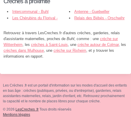
Crèches à proximité
Intercommunal - Buhl
Antenne - Guebwiller
Les Chérubins du Florival -
Relais des Bébés - Orschwihr
Guebwiller
Retrouvez à travers LesCreches.fr d'autres crèches, garderies, relais
d'assistante maternelles, proches de
Buhl
, comme : une
crèche sur
Wittenheim
, les
crèches à Saint-Louis
, une
crèche autour de Colmar
, les
crèches dans Mulhouse
, une
crèche sur Rixheim
, et y trouver les
informations en rapport.
Les Crèches .fr est un portail d'information sur les modes d'accueil des enfants
en bas âge : crèches (publiques, privées, ou d'entreprise), garderies, relais
assistantes maternelles, relais, jardin d'enfant, etc. Retrouvez prochainement
la capacité et le nombre de places libres pour chaque crèche.
© 2026
LesCreches .fr
Tous droits réservés
Mentions légales