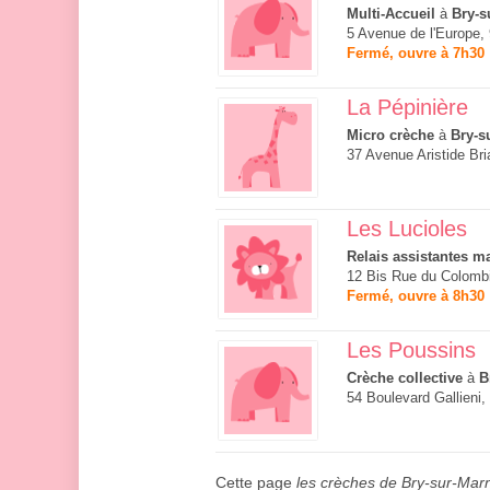
Multi-Accueil
à
Bry-s
5 Avenue de l'Europe,
Fermé, ouvre à 7h30
La Pépinière
Micro crèche
à
Bry-s
37 Avenue Aristide Br
Les Lucioles
Relais assistantes ma
12 Bis Rue du Colombi
Fermé, ouvre à 8h30
Les Poussins
Crèche collective
à
B
54 Boulevard Gallieni
Cette page
les crèches de Bry-sur-Mar