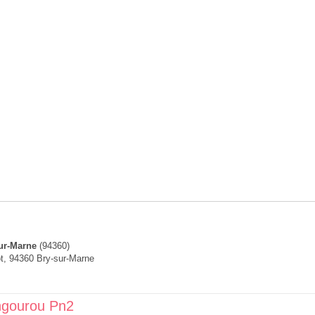
ur-Marne
(94360)
t, 94360 Bry-sur-Marne
ngourou Pn2