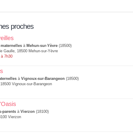
nes proches
illes
 maternelles
à
Mehun-sur-Yèvre
(18500)
de Gaulle, 18500 Mehun-sur-Yèvre
 à 7h30
ps
ternelles
à
Vignoux-sur-Barangeon
(18500)
 18500 Vignoux-sur-Barangeon
'Oasis
s-parents
à
Vierzon
(18100)
8100 Vierzon