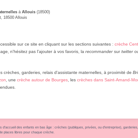
ternelles
à
Allouis
(18500)
, 18500 Allouis
cessible sur ce site en cliquant sur les sections suivantes :
crèche Cent
age, n'hésitez pas l'ajouter à vos favoris, la
recommander
sur
twitter
ou
crèches, garderies, relais d'assistante maternelles, à proximité de
Br
zon
, une
crèche autour de Bourges
, les
crèches dans Saint-Amand-Mo
ttendues.
s d'accueil des enfants en bas âge : crèches (publiques, privées, ou d'entreprise), garderies, r
de places libres pour chaque crèche.