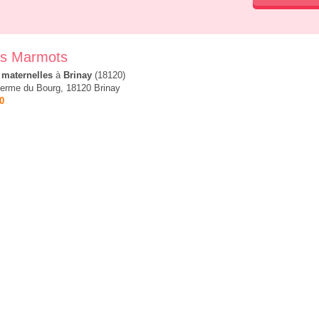
es Marmots
 maternelles
à
Brinay
(18120)
Ferme du Bourg, 18120 Brinay
0