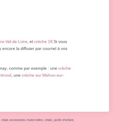
re-Val de Loire
, et
crèche 18
.Si vous
 encore la diffuser par courriel à vos
inay
, comme par exemple : une
crèche
ntrond
, une
crèche sur Mehun-sur-
elais assistantes maternelles, relais, jardin d'enfant,