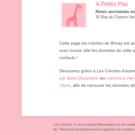
A Petits Pas
Relais assistantes ma
26 Rue du Chemin Vert
Cette page
les crèches de Brinay
est ac
avez trouvé utile les données de cette p
contacts !
Découvrez grâce à Les Creches d'autres 
sur Saint-Doulchard
, les
crèches à Vier
Yèvre
, afin de retrouver les données a
Les Crèches .fr est un portail d'information sur les mode
etc. Retrouvez prochainement la capacité et le nombre 