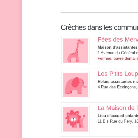
Crèches dans les commu
Fées des Merve
Maison d'assistantes
1 Avenue du Général 
Fermée, ouvre demain
Les P'tits Lou
Relais assistantes ma
4 Rue des Ecoinçons,
La Maison de l
Lieu d'accueil enfant
11 Bis Rue du Pery, 1