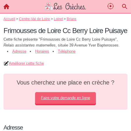
Accueil
>
Centre-Val de Loire
>
Loiret
>
Briare
Frimousses de Loire Cc Berry Loire Puisaye
Cette fiche présente "Frimousses de Loire Cc Berry Loire Puisaye",
Relais assistantes maternelles
, située 39 Avenue Yver Bapterosses.
Adresse
Horaires
Téléphone
Améliorer cette fiche
Vous cherchez une place en crèche ?
Faire votre demande en ligne
Adresse