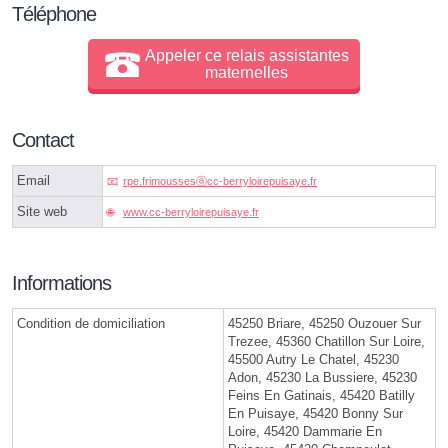
Téléphone
Appeler ce relais assistantes
maternelles
Contact
Email
rpe.frimoussesⓐcc-berryloirepuisaye.fr
Site web
www.cc-berryloirepuisaye.fr
Informations
Condition de domiciliation
45250 Briare, 45250 Ouzouer Sur
Trezee, 45360 Chatillon Sur Loire,
45500 Autry Le Chatel, 45230
Adon, 45230 La Bussiere, 45230
Feins En Gatinais, 45420 Batilly
En Puisaye, 45420 Bonny Sur
Loire, 45420 Dammarie En