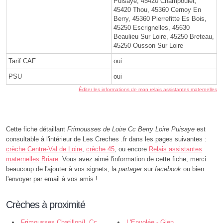
Puisaye, 45420 Champoulet,
45420 Thou, 45360 Cernoy En
Berry, 45360 Pierrefitte Es Bois,
45250 Escrignelles, 45630
Beaulieu Sur Loire, 45250 Breteau,
45250 Ousson Sur Loire
Tarif CAF
oui
PSU
oui
Éditer les informations de mon relais assistantes maternelles
Cette fiche détaillant
Frimousses de Loire Cc Berry Loire Puisaye
est
consultable à l'intérieur de Les Creches .fr dans les pages suivantes :
crèche Centre-Val de Loire
,
crèche 45
, ou encore
Relais assistantes
maternelles Briare
. Vous avez aimé l'information de cette fiche, merci
beaucoup de l'ajouter à vos signets, la
partager
sur
facebook
ou bien
l'envoyer par email à vos amis !
Crèches à proximité
Frimousses Chatillon/L Cc
L'Envolée - Gien