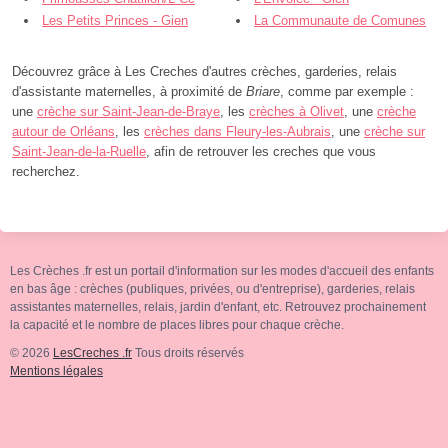
Berry Loire Puysaye - Châtillon-sur-
Les Petits Princes - Gien
La Communaute de Comunes
Loire
noises - Gien
Découvrez grâce à Les Creches d'autres crèches, garderies, relais
d'assistante maternelles, à proximité de
Briare
, comme par exemple :
une
crèche sur Saint-Jean-de-Braye
, les
crèches à Olivet
, une
crèche
autour de Orléans
, les
crèches dans Fleury-les-Aubrais
, une
crèche sur
Saint-Jean-de-la-Ruelle
, afin de retrouver les creches que vous
recherchez.
Les Crèches .fr est un portail d'information sur les modes d'accueil des enfants
en bas âge : crèches (publiques, privées, ou d'entreprise), garderies, relais
assistantes maternelles, relais, jardin d'enfant, etc. Retrouvez prochainement
la capacité et le nombre de places libres pour chaque crèche.
© 2026
LesCreches .fr
Tous droits réservés
Mentions légales