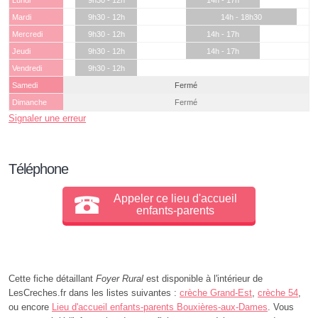
Lundi
9h30 - 12h
14h - 17h
Mardi
9h30 - 12h
14h - 18h30
Mercredi
9h30 - 12h
14h - 17h
Jeudi
9h30 - 12h
14h - 17h
Vendredi
9h30 - 12h
Samedi
Fermé
Dimanche
Fermé
Signaler une erreur
Téléphone
Appeler ce lieu d'accueil
enfants-parents
Cette fiche détaillant
Foyer Rural
est disponible à l'intérieur de
LesCreches.fr dans les listes suivantes :
crèche Grand-Est
,
crèche 54
,
ou encore
Lieu d'accueil enfants-parents Bouxières-aux-Dames
. Vous