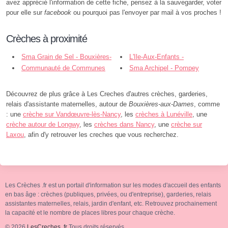
avez apprécié l'information de cette fiche, pensez à la sauvegarder, voter
pour elle sur
facebook
ou pourquoi pas l'envoyer par mail à vos proches !
Crèches à proximité
Sma Grain de Sel - Bouxières-
L'Ile-Aux-Enfants -
aux-Dames
Communauté de Communes
Champigneulles
Sma Archipel - Pompey
du Bassin - Pompey
Découvrez de plus grâce à Les Creches d'autres crèches, garderies,
relais d'assistante maternelles, autour de
Bouxières-aux-Dames
, comme
: une
crèche sur Vandœuvre-lès-Nancy
, les
crèches à Lunéville
, une
crèche autour de Longwy
, les
crèches dans Nancy
, une
crèche sur
Laxou
, afin d'y retrouver les creches que vous recherchez.
Les Crèches .fr est un portail d'information sur les modes d'accueil des enfants
en bas âge : crèches (publiques, privées, ou d'entreprise), garderies, relais
assistantes maternelles, relais, jardin d'enfant, etc. Retrouvez prochainement
la capacité et le nombre de places libres pour chaque crèche.
© 2026
LesCreches .fr
Tous droits réservés