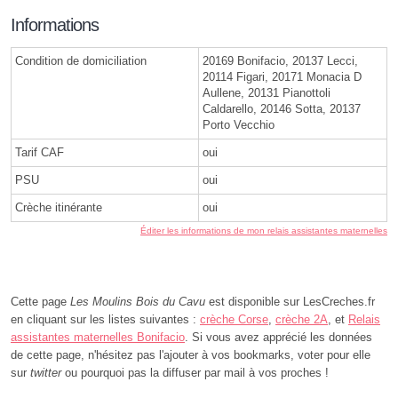
Informations
Condition de domiciliation
20169 Bonifacio, 20137 Lecci,
20114 Figari, 20171 Monacia D
Aullene, 20131 Pianottoli
Caldarello, 20146 Sotta, 20137
Porto Vecchio
Tarif CAF
oui
PSU
oui
Crèche itinérante
oui
Éditer les informations de mon relais assistantes maternelles
Cette page
Les Moulins Bois du Cavu
est disponible sur LesCreches.fr
en cliquant sur les listes suivantes :
crèche Corse
,
crèche 2A
, et
Relais
assistantes maternelles Bonifacio
. Si vous avez apprécié les données
de cette page, n'hésitez pas l'ajouter à vos bookmarks, voter pour elle
sur
twitter
ou pourquoi pas la diffuser par mail à vos proches !