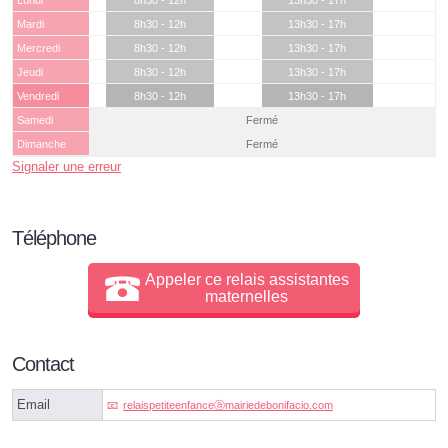
Lundi
8h30 - 12h
13h30 - 17h
Mardi
8h30 - 12h
13h30 - 17h
Mercredi
8h30 - 12h
13h30 - 17h
Jeudi
8h30 - 12h
13h30 - 17h
Vendredi
8h30 - 12h
13h30 - 17h
Samedi
Fermé
Dimanche
Fermé
Signaler une erreur
Téléphone
Appeler ce relais assistantes
maternelles
Contact
Email
relaispetiteenfanceⓐmairiedebonifacio.com