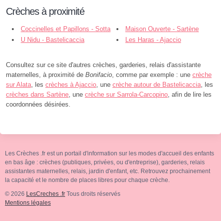
Crèches à proximité
Coccinelles et Papillons - Sotta
Maison Ouverte - Sartène
U Nidu - Bastelicaccia
Les Haras - Ajaccio
Consultez sur ce site d'autres crèches, garderies, relais d'assistante
maternelles, à proximité de
Bonifacio
, comme par exemple : une
crèche
sur Alata
, les
crèches à Ajaccio
, une
crèche autour de Bastelicaccia
, les
crèches dans Sartène
, une
crèche sur Sarrola-Carcopino
, afin de lire les
coordonnées désirées.
Les Crèches .fr est un portail d'information sur les modes d'accueil des enfants
en bas âge : crèches (publiques, privées, ou d'entreprise), garderies, relais
assistantes maternelles, relais, jardin d'enfant, etc. Retrouvez prochainement
la capacité et le nombre de places libres pour chaque crèche.
© 2026
LesCreches .fr
Tous droits réservés
Mentions légales