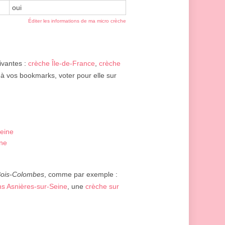
oui
Éditer les informations de ma micro crèche
ivantes :
crèche Île-de-France
,
crèche
r à vos bookmarks, voter pour elle sur
Seine
ine
ois-Colombes
, comme par exemple :
s Asnières-sur-Seine
, une
crèche sur