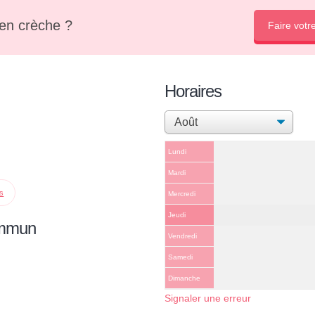
en crèche ?
Faire votr
Horaires
Lundi
Mardi
ps
Mercredi
Jeudi
ommun
Vendredi
Samedi
Dimanche
Signaler une erreur