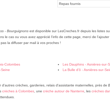
Repas fournis
oss - Bourguignons
est disponible sur LesCreches.fr depuis les listes su
ns le cas ou vous avez apprécié l'info de cette page, merci de l'ajoute
pas la diffuser par mail à vos proches !
Bois-Colombes
Les Dauphins - Asnières-sur-
r-Seine
La Bulle d'ô - Asnières-sur-Se
 d'autres crèches, garderies, relais d'assistante maternelles, près de
B
es
crèches à Colombes
, une
crèche autour de Nanterre
, les
crèches dan
attendues.