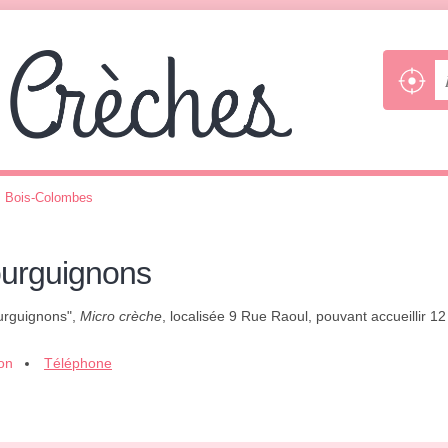
>
Bois-Colombes
ourguignons
ourguignons",
Micro crèche
, localisée 9 Rue Raoul, pouvant accueillir 1
ion
Téléphone