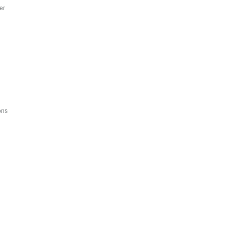
er
ons