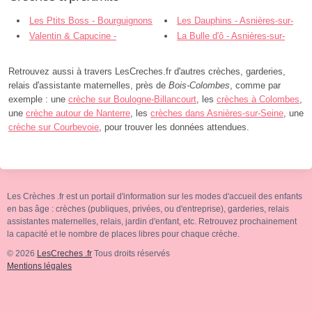
Les Ptits Boss - Bourguignons
Les Dauphins - Asnières-sur-
- Bois-Colombes
Valentin & Capucine -
Seine
La Bulle d'ô - Asnières-sur-
Asnières-sur-Seine
Seine
Retrouvez aussi à travers LesCreches.fr d'autres crèches, garderies,
relais d'assistante maternelles, près de
Bois-Colombes
, comme par
exemple : une
crèche sur Boulogne-Billancourt
, les
crèches à Colombes
,
une
crèche autour de Nanterre
, les
crèches dans Asnières-sur-Seine
, une
crèche sur Courbevoie
, pour trouver les données attendues.
Les Crèches .fr est un portail d'information sur les modes d'accueil des enfants
en bas âge : crèches (publiques, privées, ou d'entreprise), garderies, relais
assistantes maternelles, relais, jardin d'enfant, etc. Retrouvez prochainement
la capacité et le nombre de places libres pour chaque crèche.
© 2026
LesCreches .fr
Tous droits réservés
Mentions légales