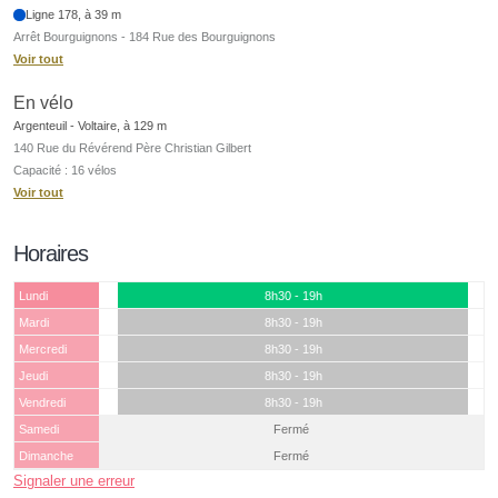
Ligne 178, à 39 m
Arrêt Bourguignons - 184 Rue des Bourguignons
Voir tout
En vélo
Argenteuil - Voltaire, à 129 m
140 Rue du Révérend Père Christian Gilbert
Capacité : 16 vélos
Voir tout
Horaires
Lundi
8h30 - 19h
Mardi
8h30 - 19h
Mercredi
8h30 - 19h
Jeudi
8h30 - 19h
Vendredi
8h30 - 19h
Samedi
Fermé
Dimanche
Fermé
Signaler une erreur