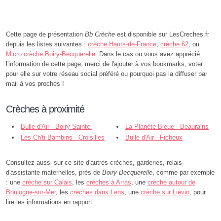
Cette page de présentation
Bb Crèche
est disponible sur LesCreches.fr
depuis les listes suivantes :
crèche Hauts-de-France
,
crèche 62
, ou
Micro crèche Boiry-Becquerelle
. Dans le cas ou vous avez apprécié
l'information de cette page, merci de l'ajouter à vos bookmarks, voter
pour elle sur votre réseau social préféré ou pourquoi pas la diffuser par
mail à vos proches !
Crèches à proximité
Bulle d'Air - Boiry-Sainte-
La Planète Bleue - Beaurains
Rictrude
Les Ch'ti Bambins - Croisilles
Bulle d'Air - Ficheux
Consultez aussi sur ce site d'autres crèches, garderies, relais
d'assistante maternelles, près de
Boiry-Becquerelle
, comme par exemple
: une
crèche sur Calais
, les
crèches à Arras
, une
crèche autour de
Boulogne-sur-Mer
, les
crèches dans Lens
, une
crèche sur Liévin
, pour
lire les informations en rapport.