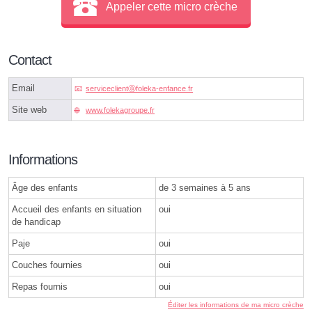
Appeler cette micro crèche
Contact
Email
serviceclientⓐfoleka-enfance.fr
Site web
www.folekagroupe.fr
Informations
Âge des enfants
de 3 semaines à 5 ans
Accueil des enfants en situation
oui
de handicap
Paje
oui
Couches fournies
oui
Repas fournis
oui
Éditer les informations de ma micro crèche