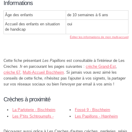
Informations
Âge des enfants
de 10 semaines à 6 ans
Accueil des enfants en situation
oui
de handicap
Éditer les informations de mon multi-accueil
Cette fiche présentant
Les Papillons
est consultable à l'intérieur de Les
Creches .fr en parcourant les pages suivantes :
crèche Grand-Est
,
crèche 67
,
Multi-Accueil Bischheim
. Si jamais vous avez aimé les
conseils de cette fiche, n'hésitez pas l'ajouter à vos signets, la
partager
sur vos réseaux sociaux ou bien l'envoyer par email à vos amis !
Crèches à proximité
La Parloterie - Bischheim
Fossé 9 - Bischheim
Les P'tits Schtroumpfs -
Les Papillons - Hœnheim
Bischheim
Découvrez aussi grâce à Les Creches d'autres crèches, garderies, relais