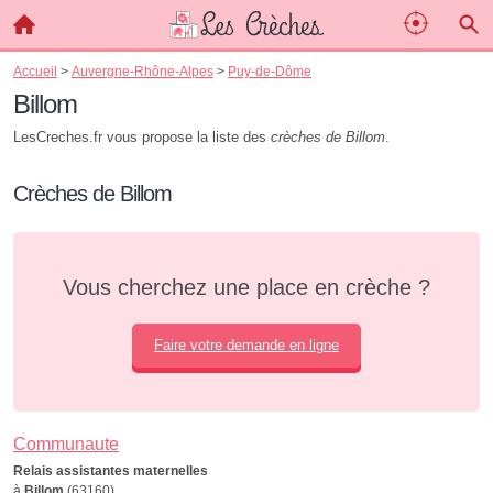
Accueil
>
Auvergne-Rhône-Alpes
>
Puy-de-Dôme
Billom
LesCreches.fr vous propose la liste des
crèches de Billom
.
Crèches de Billom
Vous cherchez une place en crèche ?
Faire votre demande en ligne
Communaute
Relais assistantes maternelles
à
Billom
(63160)