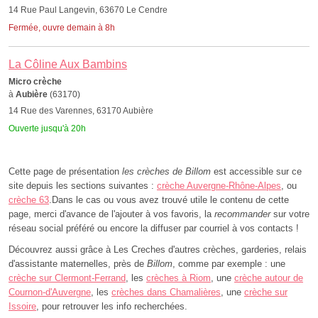
14 Rue Paul Langevin, 63670 Le Cendre
Fermée, ouvre demain à 8h
La Côline Aux Bambins
Micro crèche
à
Aubière
(63170)
14 Rue des Varennes, 63170 Aubière
Ouverte jusqu'à 20h
Cette page de présentation
les crèches de Billom
est accessible sur ce
site depuis les sections suivantes :
crèche Auvergne-Rhône-Alpes
, ou
crèche 63
.Dans le cas ou vous avez trouvé utile le contenu de cette
page, merci d'avance de l'ajouter à vos favoris, la
recommander
sur votre
réseau social préféré ou encore la diffuser par courriel à vos contacts !
Découvrez aussi grâce à Les Creches d'autres crèches, garderies, relais
d'assistante maternelles, près de
Billom
, comme par exemple : une
crèche sur Clermont-Ferrand
, les
crèches à Riom
, une
crèche autour de
Cournon-d'Auvergne
, les
crèches dans Chamalières
, une
crèche sur
Issoire
, pour retrouver les info recherchées.