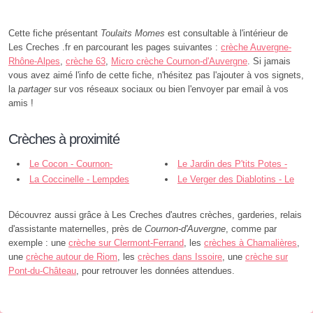
Cette fiche présentant
Toulaits Momes
est consultable à l'intérieur de
Les Creches .fr en parcourant les pages suivantes :
crèche Auvergne-
Rhône-Alpes
,
crèche 63
,
Micro crèche Cournon-d'Auvergne
. Si jamais
vous avez aimé l'info de cette fiche, n'hésitez pas l'ajouter à vos signets,
la
partager
sur vos réseaux sociaux ou bien l'envoyer par email à vos
amis !
Crèches à proximité
Le Cocon - Cournon-
Le Jardin des P'tits Potes -
d'Auvergne
La Coccinelle - Lempdes
Cournon-d'Auvergne
Le Verger des Diablotins - Le
Cendre
Découvrez aussi grâce à Les Creches d'autres crèches, garderies, relais
d'assistante maternelles, près de
Cournon-d'Auvergne
, comme par
exemple : une
crèche sur Clermont-Ferrand
, les
crèches à Chamalières
,
une
crèche autour de Riom
, les
crèches dans Issoire
, une
crèche sur
Pont-du-Château
, pour retrouver les données attendues.