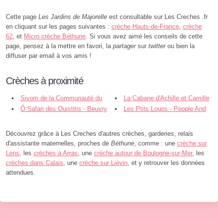
Cette page
Les Jardins de Majorelle
est consultable sur Les Creches .fr
en cliquant sur les pages suivantes :
crèche Hauts-de-France
,
crèche
62
, et
Micro crèche Béthune
. Si vous avez aimé les conseils de cette
page, pensez à la mettre en favori, la
partager
sur
twitter
ou bien la
diffuser par email à vos amis !
Crèches à proximité
Sivom de la Communauté du
La Cabane d'Achille et Camille
Béthunois - Béthune
Ô Safari des Ouistitis - Beuvry
- Béthune
Les Ptits Loups - People And
Baby - Beuvry
Découvrez grâce à Les Creches d'autres crèches, garderies, relais
d'assistante maternelles, proches de
Béthune
, comme : une
crèche sur
Lens
, les
crèches à Arras
, une
crèche autour de Boulogne-sur-Mer
, les
crèches dans Calais
, une
crèche sur Liévin
, et y retrouver les données
attendues.