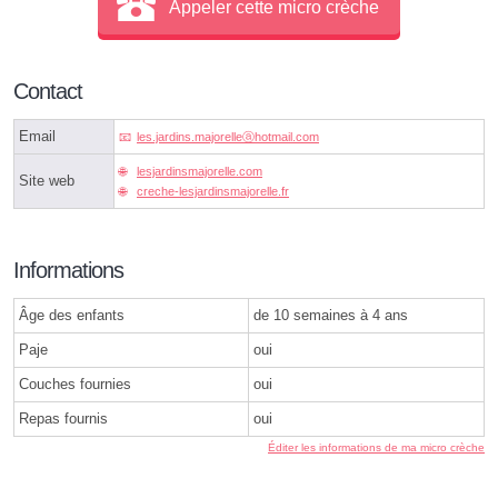
Appeler cette micro crèche
Contact
Email
les.jardins.majorelleⓐhotmail.com
lesjardinsmajorelle.com
Site web
creche-lesjardinsmajorelle.fr
Informations
Âge des enfants
de 10 semaines à 4 ans
Paje
oui
Couches fournies
oui
Repas fournis
oui
Éditer les informations de ma micro crèche