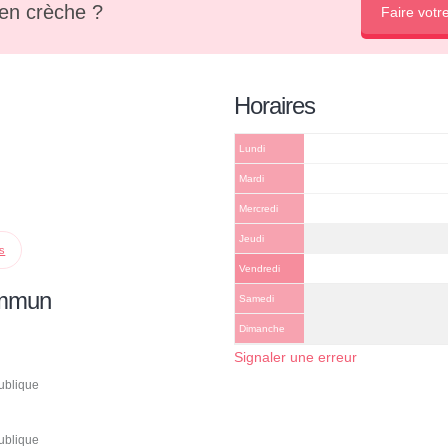
en crèche ?
Faire votr
Horaires
Lundi
Mardi
Mercredi
Jeudi
ps
Vendredi
ommun
Samedi
Dimanche
Signaler une erreur
ublique
ublique