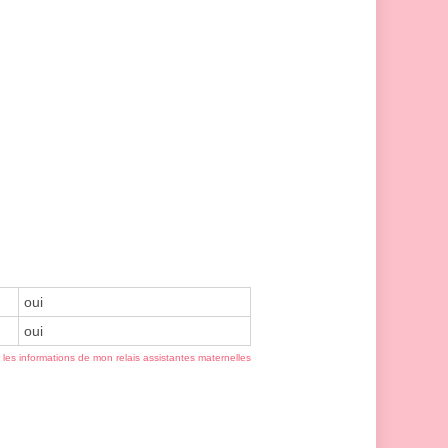
oui
oui
r les informations de mon relais assistantes maternelles