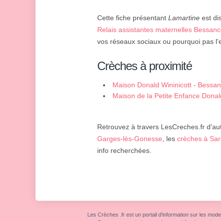
Cette fiche présentant
Lamartine
est di
Relais assistantes maternelles Bessanc
vos réseaux sociaux ou pourquoi pas l'
Crèches à proximité
Maison Donald Wininicott - Bessan
Maison de la Petite Enfance Donal
Retrouvez à travers LesCreches.fr d'aut
Garges-lès-Gonesse
, les
crèches à Sar
info recherchées.
Les Crèches .fr est un portail d'information sur les mode