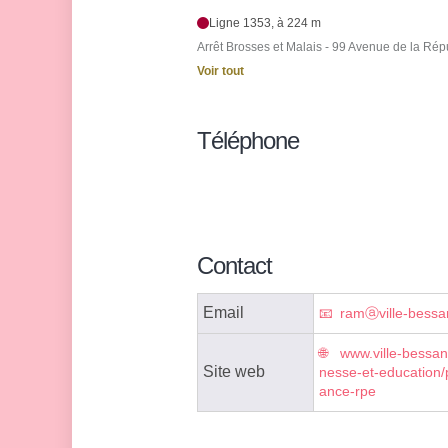
Ligne 1353, à 224 m
Arrêt Brosses et Malais - 99 Avenue de la Rép
Voir tout
Téléphone
Contact
Email
ramⓐville-bessan
www.ville-bessan
Site web
nesse-et-education/p
ance-rpe