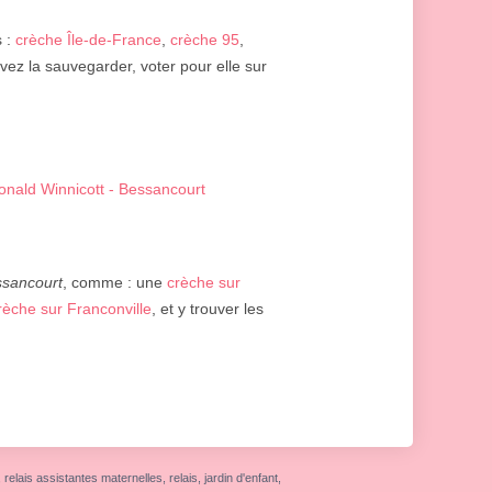
s :
crèche Île-de-France
,
crèche 95
,
vez la sauvegarder, voter pour elle sur
onald Winnicott - Bessancourt
sancourt
, comme : une
crèche sur
rèche sur Franconville
, et y trouver les
elais assistantes maternelles, relais, jardin d'enfant,