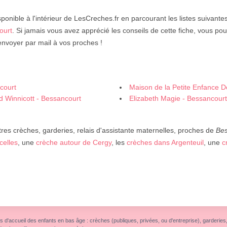
sponible à l'intérieur de LesCreches.fr en parcourant les listes suivante
ourt
. Si jamais vous avez apprécié les conseils de cette fiche, vous pou
envoyer par mail à vos proches !
court
Maison de la Petite Enfance D
d Winnicott - Bessancourt
Elizabeth Magie - Bessancourt
res crèches, garderies, relais d'assistante maternelles, proches de
Bes
celles
, une
crèche autour de Cergy
, les
crèches dans Argenteuil
, une
c
s d'accueil des enfants en bas âge : crèches (publiques, privées, ou d'entreprise), garderies, r