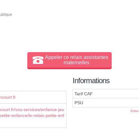
ublique
Appeler ce relais assistantes
maternelles
Informations
Tarif CAF
court.fr
PSU
court.fr/vos-services/enfance-jeu
Édite
etite-enfance/le-relais-petite-enf