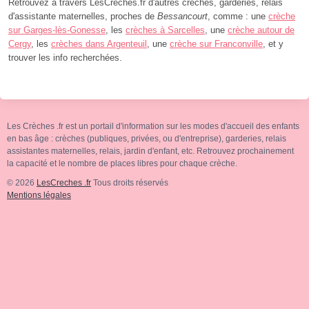
Retrouvez à travers LesCreches.fr d'autres crèches, garderies, relais
d'assistante maternelles, proches de
Bessancourt
, comme : une
crèche
sur Garges-lès-Gonesse
, les
crèches à Sarcelles
, une
crèche autour de
Cergy
, les
crèches dans Argenteuil
, une
crèche sur Franconville
, et y
trouver les info recherchées.
Les Crèches .fr est un portail d'information sur les modes d'accueil des enfants
en bas âge : crèches (publiques, privées, ou d'entreprise), garderies, relais
assistantes maternelles, relais, jardin d'enfant, etc. Retrouvez prochainement
la capacité et le nombre de places libres pour chaque crèche.
© 2026
LesCreches .fr
Tous droits réservés
Mentions légales