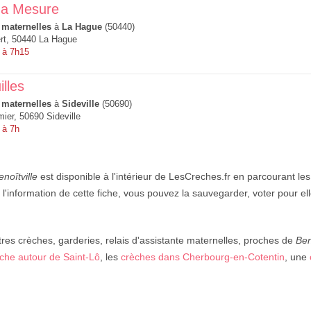
a Mesure
 maternelles
à
La Hague
(50440)
rt, 50440 La Hague
 à 7h15
illes
 maternelles
à
Sideville
(50690)
ier, 50690 Sideville
 à 7h
noîtville
est disponible à l'intérieur de LesCreches.fr en parcourant les
 l'information de cette fiche, vous pouvez la sauvegarder, voter pour e
res crèches, garderies, relais d'assistante maternelles, proches de
Ben
che autour de Saint-Lô
, les
crèches dans Cherbourg-en-Cotentin
, une