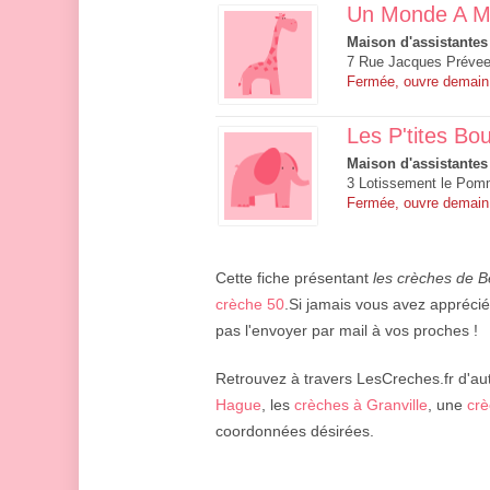
Un Monde A M
Maison d'assistantes
7 Rue Jacques Prévee
Fermée, ouvre demain
Les P'tites Bou
Maison d'assistantes
3 Lotissement le Pomm
Fermée, ouvre demain
Cette fiche présentant
les crèches de Be
crèche 50
.Si jamais vous avez apprécié
pas l'envoyer par mail à vos proches !
Retrouvez à travers LesCreches.fr d'aut
Hague
, les
crèches à Granville
, une
crè
coordonnées désirées.