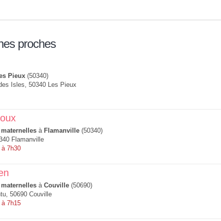
nes proches
es Pieux
(50340)
des Isles, 50340 Les Pieux
houx
 maternelles
à
Flamanville
(50340)
340 Flamanville
 à 7h30
en
 maternelles
à
Couville
(50690)
tu, 50690 Couville
 à 7h15