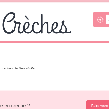
s
crèches de Benoîtville
.
e en crèche ?
Faire votre