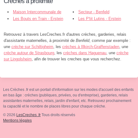
Crèches à proximité
Maison Intercommunale de
Secteur - Benfeld
l'Enfance - Très Grande Crèche -
Les Bouts en Train - Erstein
Les P'tit Lutins - Erstein
Benfeld
Retrouvez à travers LesCreches.fr d'autres crèches, garderies, relais
d'assistante maternelles, à proximité de
Benfeld
, comme par exemple :
une
crèche sur Schiltigheim
, les
crèches à Illkirch-Graffenstaden
, une
crèche autour de Strasbourg
, les
crèches dans Haguenau
, une
crèche
sur Lingolsheim
, afin de trouver les creches que vous recherchez.
Les Crèches .fr est un portail d'information sur les modes d'accueil des enfants
en bas âge : crèches (publiques, privées, ou d'entreprise), garderies, relais
assistantes maternelles, relais, jardin d'enfant, etc. Retrouvez prochainement
la capacité et le nombre de places libres pour chaque crèche.
© 2026
LesCreches .fr
Tous droits réservés
Mentions légales