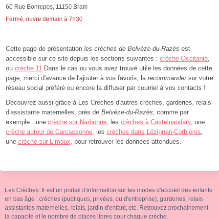
60 Rue Bonrepos, 11150 Bram
Fermé, ouvre demain à 7h30
Cette page de présentation
les crèches de Belvèze-du-Razès
est
accessible sur ce site depuis les sections suivantes :
crèche Occitanie
,
ou
crèche 11
.Dans le cas ou vous avez trouvé utile les données de cette
page, merci d'avance de l'ajouter à vos favoris, la
recommander
sur votre
réseau social préféré ou encore la diffuser par courriel à vos contacts !
Découvrez aussi grâce à Les Creches d'autres crèches, garderies, relais
d'assistante maternelles, près de
Belvèze-du-Razès
, comme par
exemple : une
crèche sur Narbonne
, les
crèches à Castelnaudary
, une
crèche autour de Carcassonne
, les
crèches dans Lézignan-Corbières
,
une
crèche sur Limoux
, pour retrouver les données attendues.
Les Crèches .fr est un portail d'information sur les modes d'accueil des enfants
en bas âge : crèches (publiques, privées, ou d'entreprise), garderies, relais
assistantes maternelles, relais, jardin d'enfant, etc. Retrouvez prochainement
la capacité et le nombre de places libres pour chaque crèche.