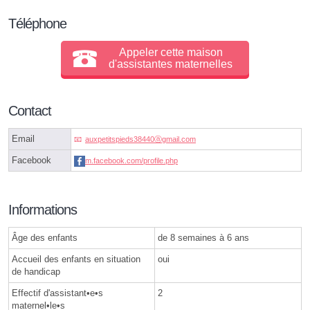
Téléphone
Appeler cette maison
d'assistantes maternelles
Contact
Email
auxpetitspieds38440ⓐgmail.com
Facebook
m.facebook.com/profile.php
Informations
Âge des enfants
de 8 semaines à 6 ans
Accueil des enfants en situation
oui
de handicap
Effectif d'assistant•e•s
2
maternel•le•s