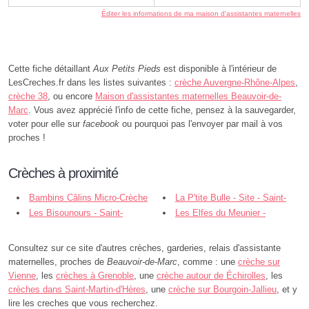
Éditer les informations de ma maison d'assistantes maternelles
Cette fiche détaillant
Aux Petits Pieds
est disponible à l'intérieur de
LesCreches.fr dans les listes suivantes :
crèche Auvergne-Rhône-Alpes
,
crèche 38
, ou encore
Maison d'assistantes maternelles Beauvoir-de-
Marc
. Vous avez apprécié l'info de cette fiche, pensez à la sauvegarder,
voter pour elle sur
facebook
ou pourquoi pas l'envoyer par mail à vos
proches !
Crèches à proximité
Bambins Câlins Micro-Crèche
La P'tite Bulle - Site - Saint-
Mépin - Savas-Mépin
Les Bisounours - Saint-
Jean-de-Bournay
Les Elfes du Meunier -
Georges-d'Espéranche
Moidieu-Détourbe
Consultez sur ce site d'autres crèches, garderies, relais d'assistante
maternelles, proches de
Beauvoir-de-Marc
, comme : une
crèche sur
Vienne
, les
crèches à Grenoble
, une
crèche autour de Échirolles
, les
crèches dans Saint-Martin-d'Hères
, une
crèche sur Bourgoin-Jallieu
, et y
lire les creches que vous recherchez.