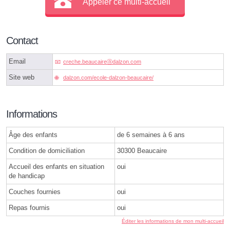
Appeler ce multi-accueil
Contact
Email
creche.beaucaireⓐdalzon.com
Site web
dalzon.com/ecole-dalzon-beaucaire/
Informations
Âge des enfants
de 6 semaines à 6 ans
Condition de domiciliation
30300 Beaucaire
Accueil des enfants en situation
oui
de handicap
Couches fournies
oui
Repas fournis
oui
Éditer les informations de mon multi-accueil