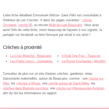
Cette fiche détaillant
Emmanuel d'Alzon- Saint Félix
est consultable à
l'intérieur de Les Creches .fr dans les pages suivantes :
crèche
Occitanie
,
crèche 30
, ou encore
Multi-Accueil Beaucaire
. Vous avez
aimé l'info de cette fiche, merci beaucoup de l'ajouter à vos signets, la
partager
sur
facebook
ou bien l'envoyer par email à vos amis !
Crèches à proximité
La Croix Blanche - Beaucaire
Il Etait Une Fois - Tarascon
Les Petits Joncs - Jonquières-
La Ruche Enchantée - Montfrin
Saint-Vincent
Consultez de plus sur ce site d'autres crèches, garderies, relais
d'assistante maternelles, autour de
Beaucaire
, comme : une
crèche sur
Alès
, les
crèches à Nîmes
, une
crèche autour de Saint-Gilles
, les
crèches dans Bagnols-sur-Cèze
, une
crèche sur Villeneuve-lès-Avignon
,
afin d'y lire les informations en rapport.