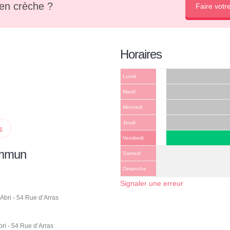
en crèche ?
Faire votr
Horaires
Lundi
Mardi
Mercredi
Jeudi
ps
Vendredi
ommun
Samedi
Dimanche
Signaler une erreur
Abri - 54 Rue d’Arras
ri - 54 Rue d’Arras