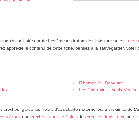
r
isponible à l'intérieur de LesCreches.fr dans les listes suivantes :
crèc
vez apprécié le contenu de cette fiche, pensez à la sauvegarder, voter 
Ribambelle - Bapaume
illoy
Les Chérubins - Vaulx-Vraucou
crèches, garderies, relais d'assistante maternelles, à proximité de
B
es à Arras
, une
crèche autour de Calais
, les
crèches dans Lens
, une
c