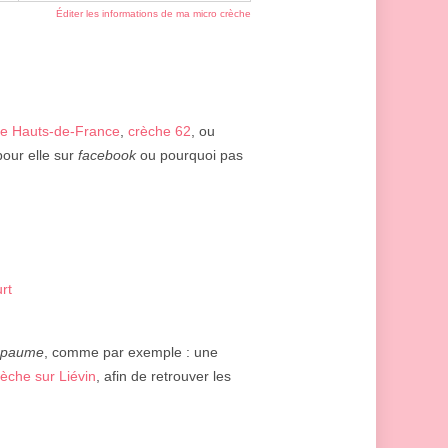
Éditer les informations de ma micro crèche
he Hauts-de-France
,
crèche 62
, ou
pour elle sur
facebook
ou pourquoi pas
rt
apaume
, comme par exemple : une
rèche sur Liévin
, afin de retrouver les