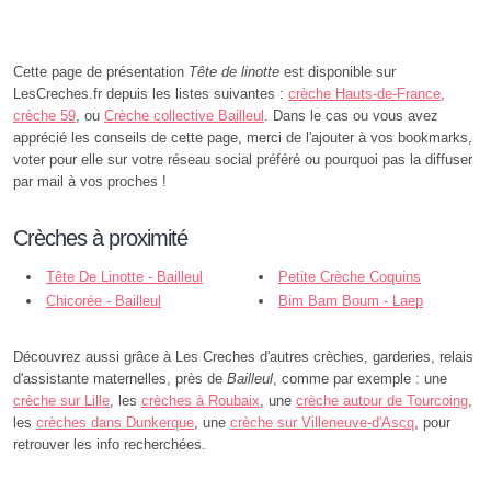
Cette page de présentation
Tête de linotte
est disponible sur
LesCreches.fr depuis les listes suivantes :
crèche Hauts-de-France
,
crèche 59
, ou
Crèche collective Bailleul
. Dans le cas ou vous avez
apprécié les conseils de cette page, merci de l'ajouter à vos bookmarks,
voter pour elle sur votre réseau social préféré ou pourquoi pas la diffuser
par mail à vos proches !
Crèches à proximité
Tête De Linotte - Bailleul
Petite Crèche Coquins
Chicorée - Bailleul
Coquines - Bailleul
Bim Bam Boum - Laep
Itinérant et en Mouvement en
Flandre - Bailleul
Découvrez aussi grâce à Les Creches d'autres crèches, garderies, relais
d'assistante maternelles, près de
Bailleul
, comme par exemple : une
crèche sur Lille
, les
crèches à Roubaix
, une
crèche autour de Tourcoing
,
les
crèches dans Dunkerque
, une
crèche sur Villeneuve-d'Ascq
, pour
retrouver les info recherchées.