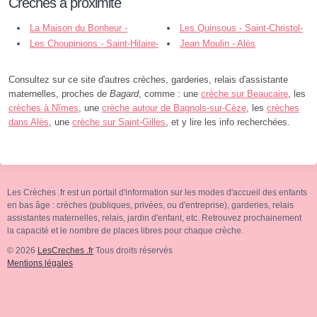
Crèches à proximité
La Maison du Bonheur -
Les Quinsous - Saint-Christol-
Bagard
Les Choupinions - Saint-Hilaire-
lez-Alès
Jean Moulin - Alès
de-Brethmas
Consultez sur ce site d'autres crèches, garderies, relais d'assistante
maternelles, proches de
Bagard
, comme : une
crèche sur Beaucaire
, les
crèches à Nîmes
, une
crèche autour de Bagnols-sur-Cèze
, les
crèches
dans Alès
, une
crèche sur Saint-Gilles
, et y lire les info recherchées.
Les Crèches .fr est un portail d'information sur les modes d'accueil des enfants
en bas âge : crèches (publiques, privées, ou d'entreprise), garderies, relais
assistantes maternelles, relais, jardin d'enfant, etc. Retrouvez prochainement
la capacité et le nombre de places libres pour chaque crèche.
© 2026
LesCreches .fr
Tous droits réservés
Mentions légales