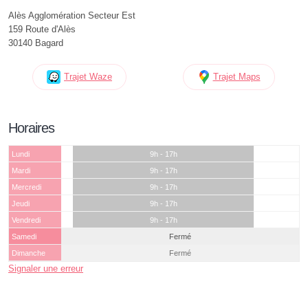
Alès Agglomération Secteur Est
159 Route d'Alès
30140 Bagard
Trajet Waze
Trajet Maps
Horaires
Lundi
9h - 17h
Mardi
9h - 17h
Mercredi
9h - 17h
Jeudi
9h - 17h
Vendredi
9h - 17h
Samedi
Fermé
Dimanche
Fermé
Signaler une erreur