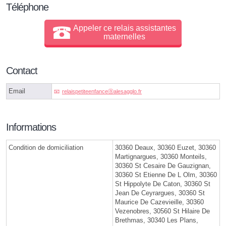
Téléphone
Appeler ce relais assistantes
maternelles
Contact
Email
relaispetiteenfanceⓐalesagglo.fr
Informations
Condition de domiciliation
30360 Deaux, 30360 Euzet, 30360
Martignargues, 30360 Monteils,
30360 St Cesaire De Gauzignan,
30360 St Etienne De L Olm, 30360
St Hippolyte De Caton, 30360 St
Jean De Ceyrargues, 30360 St
Maurice De Cazevieille, 30360
Vezenobres, 30560 St Hilaire De
Brethmas, 30340 Les Plans,