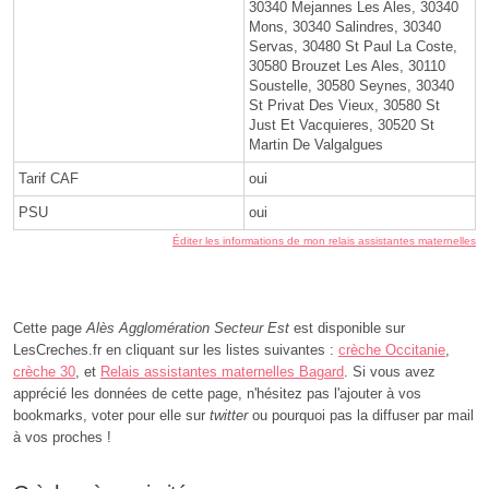
30340 Mejannes Les Ales, 30340
Mons, 30340 Salindres, 30340
Servas, 30480 St Paul La Coste,
30580 Brouzet Les Ales, 30110
Soustelle, 30580 Seynes, 30340
St Privat Des Vieux, 30580 St
Just Et Vacquieres, 30520 St
Martin De Valgalgues
Tarif CAF
oui
PSU
oui
Éditer les informations de mon relais assistantes maternelles
Cette page
Alès Agglomération Secteur Est
est disponible sur
LesCreches.fr en cliquant sur les listes suivantes :
crèche Occitanie
,
crèche 30
, et
Relais assistantes maternelles Bagard
. Si vous avez
apprécié les données de cette page, n'hésitez pas l'ajouter à vos
bookmarks, voter pour elle sur
twitter
ou pourquoi pas la diffuser par mail
à vos proches !