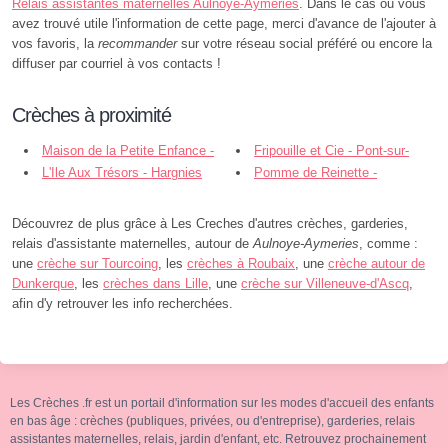
Relais assistantes maternelles Aulnoye-Aymeries
. Dans le cas ou vous
avez trouvé utile l'information de cette page, merci d'avance de l'ajouter à
vos favoris, la
recommander
sur votre réseau social préféré ou encore la
diffuser par courriel à vos contacts !
Crèches à proximité
Maison de la Petite Enfance -
Fripouille et Cie - Pont-sur-
Aulnoye-Aymeries
L'Ile Aux Trésors - Hargnies
Sambre
Pomme de Reinette -
Hautmont
Découvrez de plus grâce à Les Creches d'autres crèches, garderies,
relais d'assistante maternelles, autour de
Aulnoye-Aymeries
, comme :
une
crèche sur Tourcoing
, les
crèches à Roubaix
, une
crèche autour de
Dunkerque
, les
crèches dans Lille
, une
crèche sur Villeneuve-d'Ascq
,
afin d'y retrouver les info recherchées.
Les Crèches .fr est un portail d'information sur les modes d'accueil des enfants
en bas âge : crèches (publiques, privées, ou d'entreprise), garderies, relais
assistantes maternelles, relais, jardin d'enfant, etc. Retrouvez prochainement