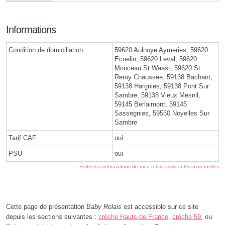
Informations
Condition de domiciliation
59620 Aulnoye Aymeries, 59620
Ecuelin, 59620 Leval, 59620
Monceau St Waast, 59620 St
Remy Chaussee, 59138 Bachant,
59138 Hargnies, 59138 Pont Sur
Sambre, 59138 Vieux Mesnil,
59145 Berlaimont, 59145
Sassegnies, 59550 Noyelles Sur
Sambre
Tarif CAF
oui
PSU
oui
Éditer les informations de mon relais assistantes maternelles
Cette page de présentation
Baby Relais
est accessible sur ce site
depuis les sections suivantes :
crèche Hauts-de-France
,
crèche 59
, ou