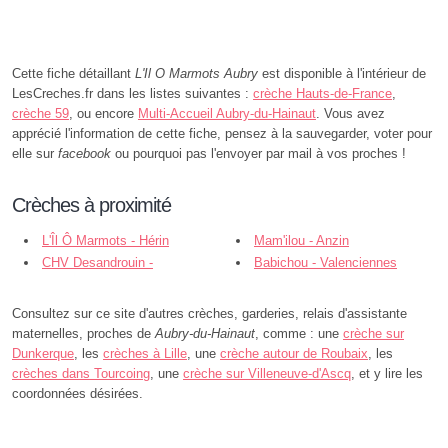
Cette fiche détaillant
L'Il O Marmots Aubry
est disponible à l'intérieur de
LesCreches.fr dans les listes suivantes :
crèche Hauts-de-France
,
crèche 59
, ou encore
Multi-Accueil Aubry-du-Hainaut
. Vous avez
apprécié l'information de cette fiche, pensez à la sauvegarder, voter pour
elle sur
facebook
ou pourquoi pas l'envoyer par mail à vos proches !
Crèches à proximité
L'Îl Ô Marmots - Hérin
Mam'ilou - Anzin
CHV Desandrouin -
Babichou - Valenciennes
Valenciennes
Consultez sur ce site d'autres crèches, garderies, relais d'assistante
maternelles, proches de
Aubry-du-Hainaut
, comme : une
crèche sur
Dunkerque
, les
crèches à Lille
, une
crèche autour de Roubaix
, les
crèches dans Tourcoing
, une
crèche sur Villeneuve-d'Ascq
, et y lire les
coordonnées désirées.