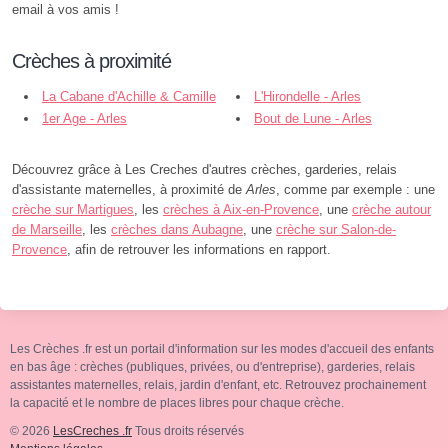
email à vos amis !
Crèches à proximité
La Cabane d'Achille & Camille
L'Hirondelle - Arles
Centre - Arles
1er Age - Arles
Bout de Lune - Arles
Découvrez grâce à Les Creches d'autres crèches, garderies, relais
d'assistante maternelles, à proximité de
Arles
, comme par exemple : une
crèche sur Martigues
, les
crèches à Aix-en-Provence
, une
crèche autour
de Marseille
, les
crèches dans Aubagne
, une
crèche sur Salon-de-
Provence
, afin de retrouver les informations en rapport.
Les Crèches .fr est un portail d'information sur les modes d'accueil des enfants
en bas âge : crèches (publiques, privées, ou d'entreprise), garderies, relais
assistantes maternelles, relais, jardin d'enfant, etc. Retrouvez prochainement
la capacité et le nombre de places libres pour chaque crèche.
© 2026
LesCreches .fr
Tous droits réservés