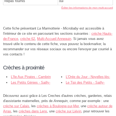
Repas fournis
oui
Éditer les informations de mon multi-accueil
Cette fiche présentant
La Marmotterie - Microbaby
est accessible à
l'intérieur de ce site en parcourant les sections suivantes :
crèche Hauts-
de-France
,
crèche 62
,
Multi-Accueil Annequin
. Si jamais vous avez
trouvé utile le contenu de cette fiche, vous pouvez la bookmarker, la
recommander
sur vos réseaux sociaux ou encore l'envoyer par courriel à
vos contacts !
Crèches à proximité
L'Ile Aux Pirates - Cambrin
L'Orée du Jour - Noyelles-lès-
Les Petits Génies - Sailly-
Vermelles
Le Tipi des Petits - Sailly-
Labourse
Labourse
Découvrez aussi grâce à Les Creches d'autres crèches, garderies, relais
d'assistante maternelles, près de
Annequin
, comme par exemple : une
crèche sur Calais
, les
crèches à Boulogne-sur-Mer
, une
crèche autour de
Arras
, les
crèches dans Lens
, une
crèche sur Liévin
, pour retrouver les