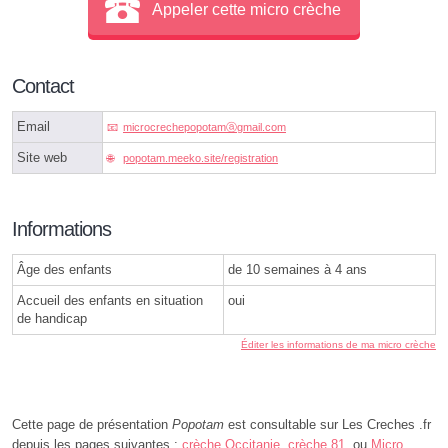
Appeler cette micro crèche
Contact
Email
microcrechepopotamⓐgmail.com
Site web
popotam.meeko.site/registration
Informations
Âge des enfants
de 10 semaines à 4 ans
Accueil des enfants en situation
oui
de handicap
Éditer les informations de ma micro crèche
Cette page de présentation
Popotam
est consultable sur Les Creches .fr
depuis les pages suivantes :
crèche Occitanie
,
crèche 81
, ou
Micro