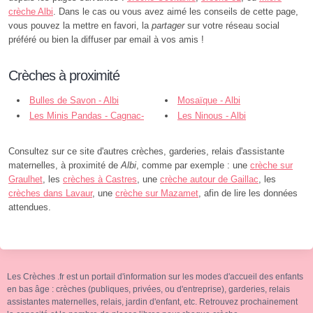
crèche Albi
. Dans le cas ou vous avez aimé les conseils de cette page,
vous pouvez la mettre en favori, la
partager
sur votre réseau social
préféré ou bien la diffuser par email à vos amis !
Crèches à proximité
Bulles de Savon - Albi
Mosaïque - Albi
Les Minis Pandas - Cagnac-
Les Ninous - Albi
les-Mines
Consultez sur ce site d'autres crèches, garderies, relais d'assistante
maternelles, à proximité de
Albi
, comme par exemple : une
crèche sur
Graulhet
, les
crèches à Castres
, une
crèche autour de Gaillac
, les
crèches dans Lavaur
, une
crèche sur Mazamet
, afin de lire les données
attendues.
Les Crèches .fr est un portail d'information sur les modes d'accueil des enfants
en bas âge : crèches (publiques, privées, ou d'entreprise), garderies, relais
assistantes maternelles, relais, jardin d'enfant, etc. Retrouvez prochainement