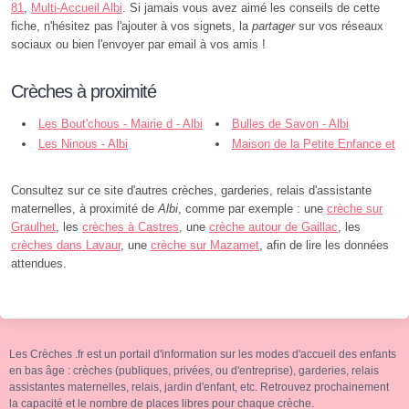
81
,
Multi-Accueil Albi
. Si jamais vous avez aimé les conseils de cette
fiche, n'hésitez pas l'ajouter à vos signets, la
partager
sur vos réseaux
sociaux ou bien l'envoyer par email à vos amis !
Crèches à proximité
Les Bout'chous - Mairie d - Albi
Bulles de Savon - Albi
Les Ninous - Albi
Maison de la Petite Enfance et
de la Famille - Mairie d - Albi
Consultez sur ce site d'autres crèches, garderies, relais d'assistante
maternelles, à proximité de
Albi
, comme par exemple : une
crèche sur
Graulhet
, les
crèches à Castres
, une
crèche autour de Gaillac
, les
crèches dans Lavaur
, une
crèche sur Mazamet
, afin de lire les données
attendues.
Les Crèches .fr est un portail d'information sur les modes d'accueil des enfants
en bas âge : crèches (publiques, privées, ou d'entreprise), garderies, relais
assistantes maternelles, relais, jardin d'enfant, etc. Retrouvez prochainement
la capacité et le nombre de places libres pour chaque crèche.