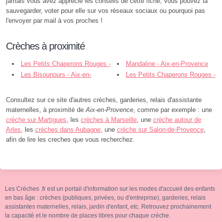
jamais vous avez apprécié les conseils de cette fiche, vous pouvez la
sauvegarder, voter pour elle sur vos réseaux sociaux ou pourquoi pas
l'envoyer par mail à vos proches !
Crèches à proximité
Les Petits Chaperons Rouges -
Mandaline - Aix-en-Provence
Aix Dsp Agora - Aix-en-Provence
Les Bisounours - Aix-en-
Les Petits Chaperons Rouges -
Provence
Aix Dsp Pom d'Happy - Aix-en-
Provence
Consultez sur ce site d'autres crèches, garderies, relais d'assistante
maternelles, à proximité de
Aix-en-Provence
, comme par exemple : une
crèche sur Martigues
, les
crèches à Marseille
, une
crèche autour de
Arles
, les
crèches dans Aubagne
, une
crèche sur Salon-de-Provence
,
afin de lire les creches que vous recherchez.
Les Crèches .fr est un portail d'information sur les modes d'accueil des enfants
en bas âge : crèches (publiques, privées, ou d'entreprise), garderies, relais
assistantes maternelles, relais, jardin d'enfant, etc. Retrouvez prochainement
la capacité et le nombre de places libres pour chaque crèche.