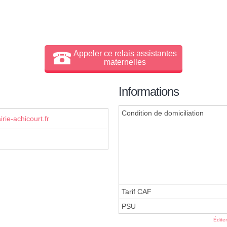
Appeler ce relais assistantes
maternelles
Informations
Condition de domiciliation
ie-achicourt.fr
Tarif CAF
PSU
Édite