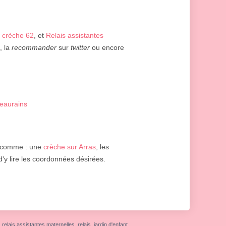
,
crèche 62
, et
Relais assistantes
, la
recommander
sur
twitter
ou encore
eaurains
 comme : une
crèche sur Arras
, les
 d'y lire les coordonnées désirées.
elais assistantes maternelles, relais, jardin d'enfant,