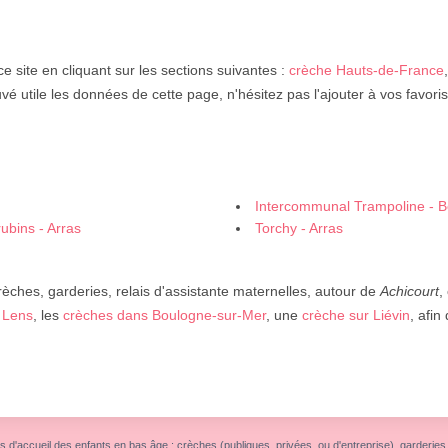
e site en cliquant sur les sections suivantes :
crèche Hauts-de-France
uvé utile les données de cette page, n'hésitez pas l'ajouter à vos favoris
Intercommunal Trampoline - B
ubins - Arras
Torchy - Arras
rèches, garderies, relais d'assistante maternelles, autour de
Achicourt
,
 Lens
, les
crèches dans Boulogne-sur-Mer
, une
crèche sur Liévin
, afin
s d'accueil des enfants en bas âge : crèches (publiques, privées, ou d'entreprise), garderies, r