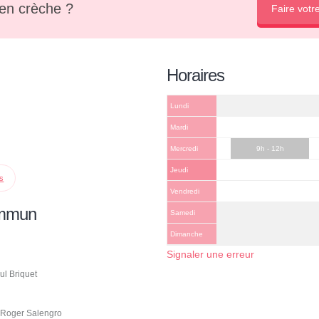
en crèche ?
Faire votr
Horaires
Lundi
Mardi
Mercredi
9h - 12h
Jeudi
ps
Vendredi
ommun
Samedi
Dimanche
Signaler une erreur
ul Briquet
 Roger Salengro