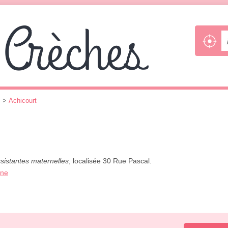
s
>
Achicourt
ssistantes maternelles
, localisée 30 Rue Pascal.
one