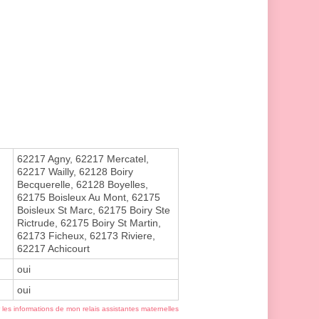
62217 Agny, 62217 Mercatel,
62217 Wailly, 62128 Boiry
Becquerelle, 62128 Boyelles,
62175 Boisleux Au Mont, 62175
Boisleux St Marc, 62175 Boiry Ste
Rictrude, 62175 Boiry St Martin,
62173 Ficheux, 62173 Riviere,
62217 Achicourt
oui
oui
r les informations de mon relais assistantes maternelles