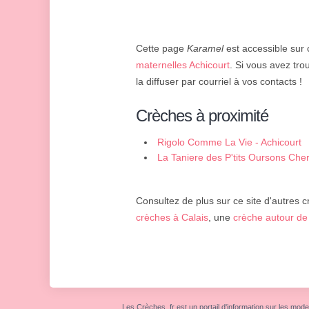
Cette page
Karamel
est accessible sur c
maternelles Achicourt
. Si vous avez tro
la diffuser par courriel à vos contacts !
Crèches à proximité
Rigolo Comme La Vie - Achicourt
La Taniere des P'tits Oursons Cher
Consultez de plus sur ce site d'autres c
crèches à Calais
, une
crèche autour de
Les Crèches .fr est un portail d'information sur les mode