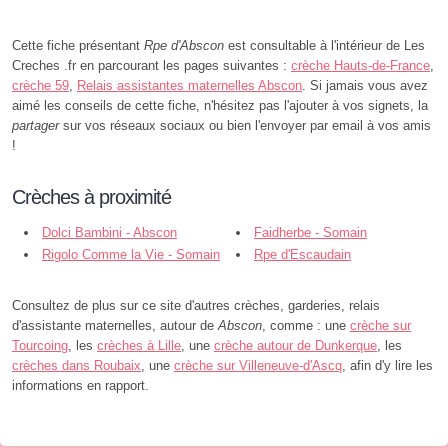
Cette fiche présentant
Rpe d'Abscon
est consultable à l'intérieur de Les
Creches .fr en parcourant les pages suivantes :
crèche Hauts-de-France
,
crèche 59
,
Relais assistantes maternelles Abscon
. Si jamais vous avez
aimé les conseils de cette fiche, n'hésitez pas l'ajouter à vos signets, la
partager
sur vos réseaux sociaux ou bien l'envoyer par email à vos amis
!
Crèches à proximité
Dolci Bambini - Abscon
Faidherbe - Somain
Rigolo Comme la Vie - Somain
Rpe d'Escaudain
Consultez de plus sur ce site d'autres crèches, garderies, relais
d'assistante maternelles, autour de
Abscon
, comme : une
crèche sur
Tourcoing
, les
crèches à Lille
, une
crèche autour de Dunkerque
, les
crèches dans Roubaix
, une
crèche sur Villeneuve-d'Ascq
, afin d'y lire les
informations en rapport.