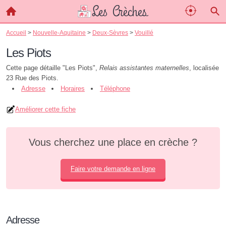
Accueil
>
Nouvelle-Aquitaine
>
Deux-Sèvres
>
Vouillé
Les Piots
Cette page détaille "Les Piots",
Relais assistantes maternelles
, localisée
23 Rue des Piots.
Adresse
Horaires
Téléphone
Améliorer cette fiche
Vous cherchez une place en crèche ?
Faire votre demande en ligne
Adresse