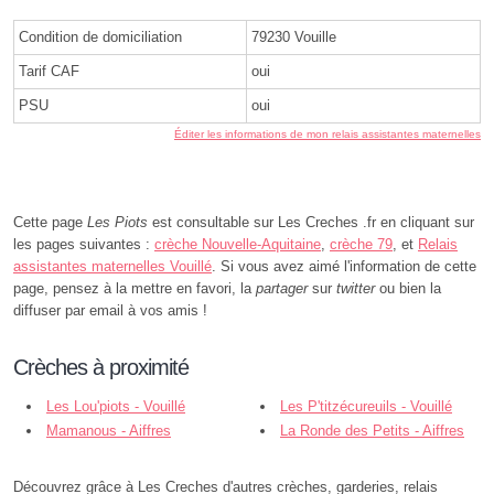
Condition de domiciliation
79230 Vouille
Tarif CAF
oui
PSU
oui
Éditer les informations de mon relais assistantes maternelles
Cette page
Les Piots
est consultable sur Les Creches .fr en cliquant sur
les pages suivantes :
crèche Nouvelle-Aquitaine
,
crèche 79
, et
Relais
assistantes maternelles Vouillé
. Si vous avez aimé l'information de cette
page, pensez à la mettre en favori, la
partager
sur
twitter
ou bien la
diffuser par email à vos amis !
Crèches à proximité
Les Lou'piots - Vouillé
Les P'titzécureuils - Vouillé
Mamanous - Aiffres
La Ronde des Petits - Aiffres
Découvrez grâce à Les Creches d'autres crèches, garderies, relais