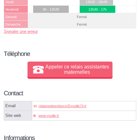
Jeudi
13h30 - 16h45
Vendredi
9h - 12h30
13h30 - 17h
Samedi
Fermé
Dimanche
Fermé
Signaler une erreur
Téléphone
Appeler ce relais assistantes
maternelles
Contact
Email
relaispetiteenfanceⓐvouille79.fr
Site web
www.vouille.fr
Informations