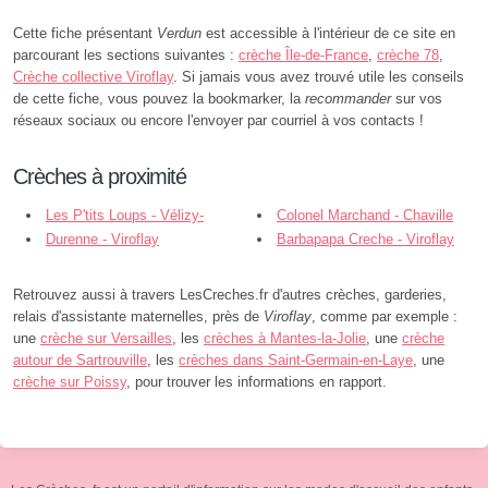
Cette fiche présentant
Verdun
est accessible à l'intérieur de ce site en
parcourant les sections suivantes :
crèche Île-de-France
,
crèche 78
,
Crèche collective Viroflay
. Si jamais vous avez trouvé utile les conseils
de cette fiche, vous pouvez la bookmarker, la
recommander
sur vos
réseaux sociaux ou encore l'envoyer par courriel à vos contacts !
Crèches à proximité
Les P'tits Loups - Vélizy-
Colonel Marchand - Chaville
Villacoublay
Durenne - Viroflay
Barbapapa Creche - Viroflay
Retrouvez aussi à travers LesCreches.fr d'autres crèches, garderies,
relais d'assistante maternelles, près de
Viroflay
, comme par exemple :
une
crèche sur Versailles
, les
crèches à Mantes-la-Jolie
, une
crèche
autour de Sartrouville
, les
crèches dans Saint-Germain-en-Laye
, une
crèche sur Poissy
, pour trouver les informations en rapport.