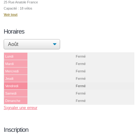
25 Rue Anatole France
Capacité : 18 vélos
Voir tout
Horaires
Lundi
Fermé
Mardi
Fermé
Mercredi
Fermé
Jeudi
Fermé
Vendredi
Fermé
Samedi
Fermé
Dimanche
Fermé
Signaler une erreur
Inscription