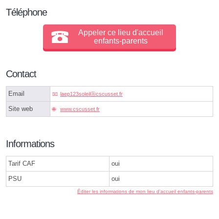
Téléphone
Appeler ce lieu d'accueil
enfants-parents
Contact
Email
laep123soleilⓐcscusset.fr
Site web
www.cscusset.fr
Informations
Tarif CAF
oui
PSU
oui
Éditer les informations de mon lieu d'accueil enfants-parents