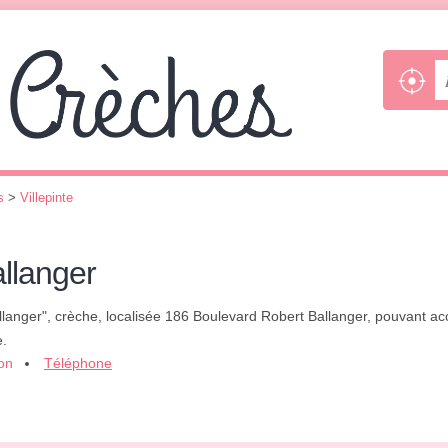
s
>
Villepinte
allanger
Ballanger", crèche, localisée 186 Boulevard Robert Ballanger, pouvant ac
e.
ion
Téléphone