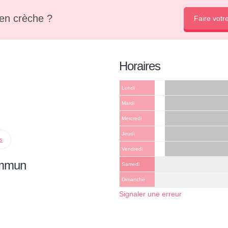
en crèche ?
Faire votr
Horaires
Lundi
Mardi
Mercredi
Jeudi
ps
Vendredi
ommun
Samedi
Dimanche
Signaler une erreur