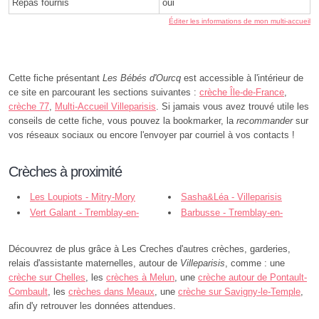
Repas fournis
oui
Éditer les informations de mon multi-accueil
Cette fiche présentant
Les Bébés d'Ourcq
est accessible à l'intérieur de
ce site en parcourant les sections suivantes :
crèche Île-de-France
,
crèche 77
,
Multi-Accueil Villeparisis
. Si jamais vous avez trouvé utile les
conseils de cette fiche, vous pouvez la bookmarker, la
recommander
sur
vos réseaux sociaux ou encore l'envoyer par courriel à vos contacts !
Crèches à proximité
Les Loupiots - Mitry-Mory
Sasha&Léa - Villeparisis
Vert Galant - Tremblay-en-
Barbusse - Tremblay-en-
France
France
Découvrez de plus grâce à Les Creches d'autres crèches, garderies,
relais d'assistante maternelles, autour de
Villeparisis
, comme : une
crèche sur Chelles
, les
crèches à Melun
, une
crèche autour de Pontault-
Combault
, les
crèches dans Meaux
, une
crèche sur Savigny-le-Temple
,
afin d'y retrouver les données attendues.