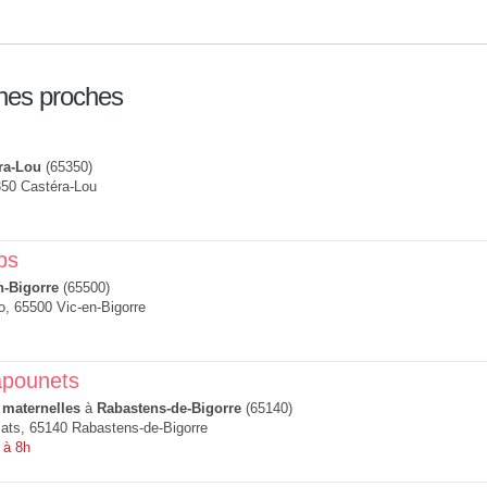
nes proches
ra-Lou
(65350)
350 Castéra-Lou
ps
n-Bigorre
(65500)
o, 65500 Vic-en-Bigorre
apounets
 maternelles
à
Rabastens-de-Bigorre
(65140)
ats, 65140 Rabastens-de-Bigorre
 à 8h