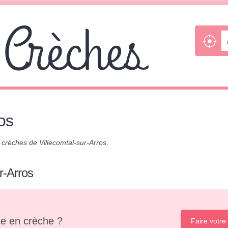
os
s
crèches de Villecomtal-sur-Arros
.
r-Arros
e en crèche ?
Faire votre