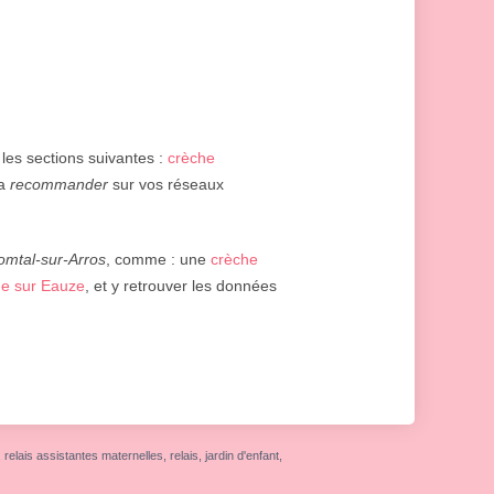
 les sections suivantes :
crèche
la
recommander
sur vos réseaux
comtal-sur-Arros
, comme : une
crèche
he sur Eauze
, et y retrouver les données
elais assistantes maternelles, relais, jardin d'enfant,