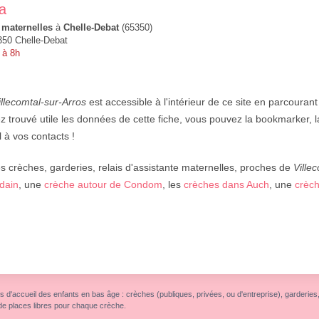
a
 maternelles
à
Chelle-Debat
(65350)
350 Chelle-Debat
 à 8h
illecomtal-sur-Arros
est accessible à l'intérieur de ce site en parcourant
z trouvé utile les données de cette fiche, vous pouvez la bookmarker, 
 à vos contacts !
 crèches, garderies, relais d'assistante maternelles, proches de
Ville
rdain
, une
crèche autour de Condom
, les
crèches dans Auch
, une
crèc
s d'accueil des enfants en bas âge : crèches (publiques, privées, ou d'entreprise), garderies, r
de places libres pour chaque crèche.