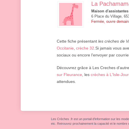
La Pachamam
Maison d'assistantes
6 Place du Village, 65
Fermée, ouvre demain
Cette fiche présentant
les crèches de V
Occitanie
,
crèche 32
.Si jamais vous ave
sociaux ou encore l'envoyer par courriel
Découvrez grâce à Les Creches d'autres
sur Fleurance
, les
crèches à L'Isle-Jou
attendues.
Les Crèches .fr est un portail d'information sur les mode
etc. Retrouvez prochainement la capacité et le nombre 