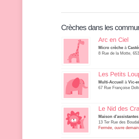
Crèches dans les commu
Arc en Ciel
Micro crèche
à
Casté
8 Rue de la Motte, 65
Les Petits Lou
Multi-Accueil
à
Vic-e
67 Rue Françoise Dolt
Le Nid des Cr
Maison d'assistantes
13 Ter Rue des Boudal
Fermée, ouvre demain