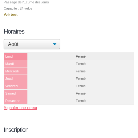
Passage de l'Ecume des jours
Capacité : 24 vélos
Voir tout
Horaires
Lundi
Fermé
Mardi
Fermé
Mercredi
Fermé
Jeudi
Fermé
Vendredi
Fermé
Samedi
Fermé
Dimanche
Fermé
Signaler une erreur
Inscription