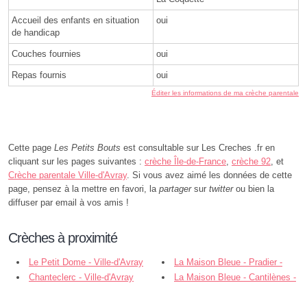
Accueil des enfants en situation
oui
de handicap
Couches fournies
oui
Repas fournis
oui
Éditer les informations de ma crèche parentale
Cette page
Les Petits Bouts
est consultable sur Les Creches .fr en
cliquant sur les pages suivantes :
crèche Île-de-France
,
crèche 92
, et
Crèche parentale Ville-d'Avray
. Si vous avez aimé les données de cette
page, pensez à la mettre en favori, la
partager
sur
twitter
ou bien la
diffuser par email à vos amis !
Crèches à proximité
Le Petit Dome - Ville-d'Avray
La Maison Bleue - Pradier -
Chanteclerc - Ville-d'Avray
Ville-d'Avray
La Maison Bleue - Cantilènes -
Ville-d'Avray