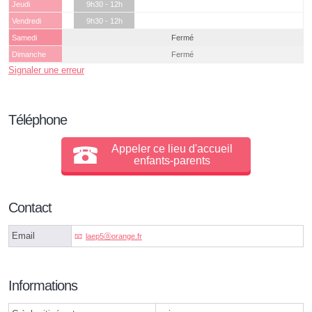
Jeudi
9h30 - 12h
Vendredi
9h30 - 12h
Samedi
Fermé
Dimanche
Fermé
Signaler une erreur
Téléphone
Appeler ce lieu d'accueil
enfants-parents
Contact
Email
laep5ⓐorange.fr
Informations