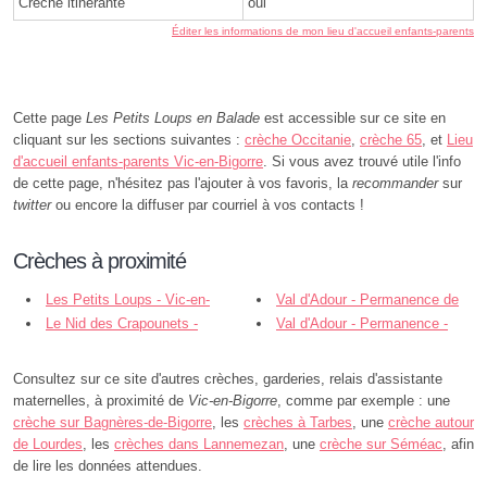
Crèche itinérante
oui
Éditer les informations de mon lieu d'accueil enfants-parents
Cette page
Les Petits Loups en Balade
est accessible sur ce site en
cliquant sur les sections suivantes :
crèche Occitanie
,
crèche 65
, et
Lieu
d'accueil enfants-parents Vic-en-Bigorre
. Si vous avez trouvé utile l'info
de cette page, n'hésitez pas l'ajouter à vos favoris, la
recommander
sur
twitter
ou encore la diffuser par courriel à vos contacts !
Crèches à proximité
Les Petits Loups - Vic-en-
Val d'Adour - Permanence de
Bigorre
Le Nid des Crapounets -
Rabastens - Rabastens-de-Bigorre
Val d'Adour - Permanence -
Rabastens-de-Bigorre
Maubourguet
Consultez sur ce site d'autres crèches, garderies, relais d'assistante
maternelles, à proximité de
Vic-en-Bigorre
, comme par exemple : une
crèche sur Bagnères-de-Bigorre
, les
crèches à Tarbes
, une
crèche autour
de Lourdes
, les
crèches dans Lannemezan
, une
crèche sur Séméac
, afin
de lire les données attendues.