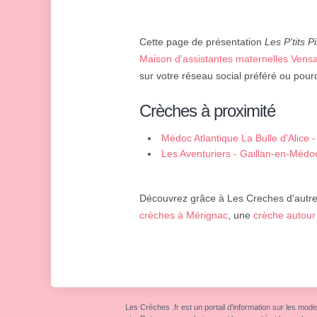
Cette page de présentation
Les P'tits P
Maison d'assistantes maternelles Vens
sur votre réseau social préféré ou pourq
Crèches à proximité
Médoc Atlantique La Bulle d'Alice 
Les Aventuriers - Gaillan-en-Médo
Découvrez grâce à Les Creches d'autres
crèches à Mérignac
, une
crèche autour
Les Crèches .fr est un portail d'information sur les mode