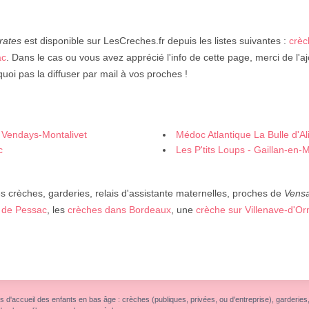
irates
est disponible sur LesCreches.fr depuis les listes suivantes :
crèc
ac
. Dans le cas ou vous avez apprécié l'info de cette page, merci de l'a
uoi pas la diffuser par mail à vos proches !
- Vendays-Montalivet
Médoc Atlantique La Bulle d'Ali
c
Les P'tits Loups - Gaillan-en
 crèches, garderies, relais d'assistante maternelles, proches de
Vens
 de Pessac
, les
crèches dans Bordeaux
, une
crèche sur Villenave-d'O
s d'accueil des enfants en bas âge : crèches (publiques, privées, ou d'entreprise), garderies, r