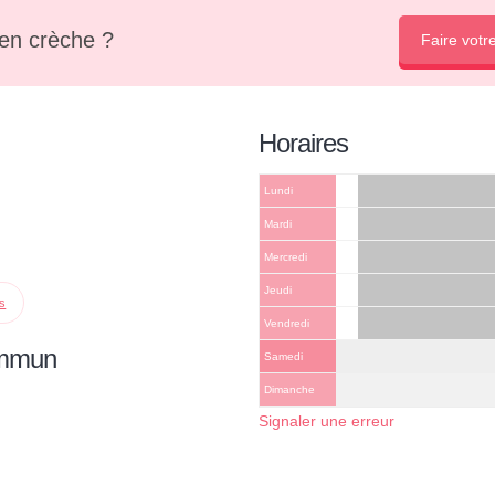
en crèche ?
Faire votr
Horaires
Lundi
Mardi
Mercredi
Jeudi
ps
Vendredi
ommun
Samedi
Dimanche
Signaler une erreur