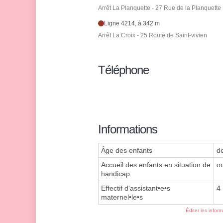
Arrêt La Planquette - 27 Rue de la Planquette
Ligne 4214, à 342 m
Arrêt La Croix - 25 Route de Saint-vivien
Téléphone
Informations
Âge des enfants
d
Accueil des enfants en situation de
ou
handicap
Effectif d'assistant•e•s
4
maternel•le•s
Éditer les infor