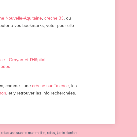
he Nouvelle-Aquitaine
,
crèche 33
, ou
jouter à vos bookmarks, voter pour elle
ce - Grayan-et-l'Hôpital
-Médoc
ac
, comme : une
crèche sur Talence
, les
rnon
, et y retrouver les info recherchées.
elais assistantes maternelles, relais, jardin d'enfant,