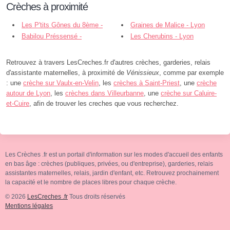
Crèches à proximité
Les P'tits Gônes du 8ème -
Graines de Malice - Lyon
Lyon
Babilou Préssensé -
Les Cherubins - Lyon
Vénissieux
Retrouvez à travers LesCreches.fr d'autres crèches, garderies, relais
d'assistante maternelles, à proximité de
Vénissieux
, comme par exemple
: une
crèche sur Vaulx-en-Velin
, les
crèches à Saint-Priest
, une
crèche
autour de Lyon
, les
crèches dans Villeurbanne
, une
crèche sur Caluire-
et-Cuire
, afin de trouver les creches que vous recherchez.
Les Crèches .fr est un portail d'information sur les modes d'accueil des enfants
en bas âge : crèches (publiques, privées, ou d'entreprise), garderies, relais
assistantes maternelles, relais, jardin d'enfant, etc. Retrouvez prochainement
la capacité et le nombre de places libres pour chaque crèche.
© 2026
LesCreches .fr
Tous droits réservés
Mentions légales