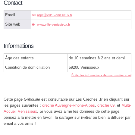
Contact
Email
arpeⓐville-venissieux.fr
Site web
www.ville-venissieux.fr
Informations
Âge des enfants
de 10 semaines à 2 ans et demi
Condition de domiciliation
69200 Venissieux
Éditer les informations de mon multi-accueil
Cette page
Gribouille
est consultable sur Les Creches .fr en cliquant sur
les pages suivantes :
crèche Auvergne-Rhône-Alpes
,
crèche 69
, et
Multi-
Accueil Vénissieux
. Si vous avez aimé les données de cette page,
pensez à la mettre en favori, la
partager
sur
twitter
ou bien la diffuser par
email à vos amis !