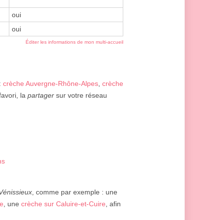
oui
oui
Éditer les informations de mon multi-accueil
:
crèche Auvergne-Rhône-Alpes
,
crèche
avori, la
partager
sur votre réseau
ns
Vénissieux
, comme par exemple : une
ne
, une
crèche sur Caluire-et-Cuire
, afin