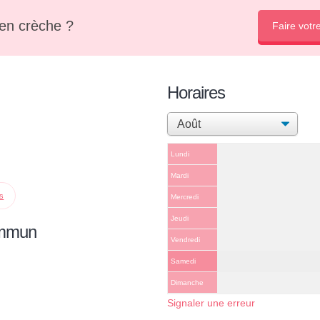
en crèche ?
Faire votr
Horaires
Lundi
Mardi
ps
Mercredi
Jeudi
ommun
Vendredi
Samedi
Dimanche
Signaler une erreur