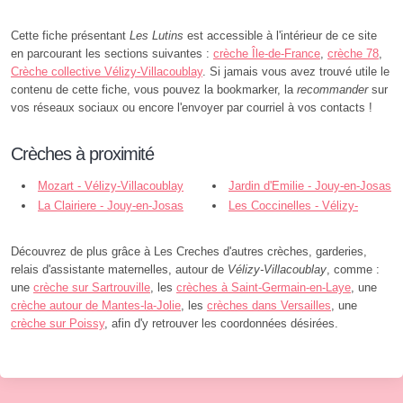
Cette fiche présentant
Les Lutins
est accessible à l'intérieur de ce site
en parcourant les sections suivantes :
crèche Île-de-France
,
crèche 78
,
Crèche collective Vélizy-Villacoublay
. Si jamais vous avez trouvé utile le
contenu de cette fiche, vous pouvez la bookmarker, la
recommander
sur
vos réseaux sociaux ou encore l'envoyer par courriel à vos contacts !
Crèches à proximité
Mozart - Vélizy-Villacoublay
Jardin d'Emilie - Jouy-en-Josas
La Clairiere - Jouy-en-Josas
Les Coccinelles - Vélizy-
Villacoublay
Découvrez de plus grâce à Les Creches d'autres crèches, garderies,
relais d'assistante maternelles, autour de
Vélizy-Villacoublay
, comme :
une
crèche sur Sartrouville
, les
crèches à Saint-Germain-en-Laye
, une
crèche autour de Mantes-la-Jolie
, les
crèches dans Versailles
, une
crèche sur Poissy
, afin d'y retrouver les coordonnées désirées.