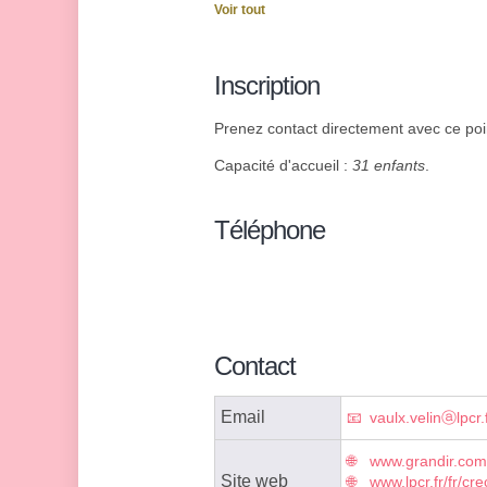
Voir tout
Inscription
Prenez contact directement avec ce point
Capacité d'accueil :
31 enfants
.
Téléphone
Contact
Email
vaulx.velinⓐlpcr.
www.grandir.com/
Site web
www.lpcr.fr/fr/cr