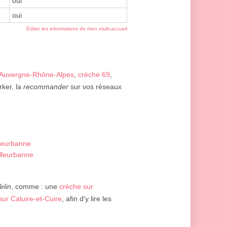
oui
oui
Éditer les informations de mon multi-accueil
 Auvergne-Rhône-Alpes
,
crèche 69
,
rker, la
recommander
sur vos réseaux
lleurbanne
illeurbanne
elin
, comme : une
crèche sur
sur Caluire-et-Cuire
, afin d'y lire les