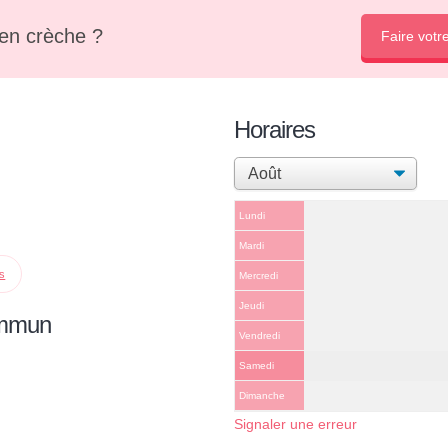
en crèche ?
Faire votr
Horaires
Lundi
Mardi
ps
Mercredi
Jeudi
ommun
Vendredi
Samedi
Dimanche
Signaler une erreur