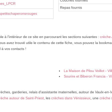
Couches fournies
ches_LPCR
Repas fournis
spetitschaperonsrouges
le à l'intérieur de ce site en parcourant les sections suivantes :
crèche
vous avez trouvé utile le contenu de cette fiche, vous pouvez la bookma
 à vos contacts !
La Maison de Pilou Voillot - Vi
Sourire et Biberon Francia - V
rèches, garderies, relais d'assistante maternelles, autour de
Vaulx-en-V
rèche autour de Saint-Priest
, les
crèches dans Vénissieux
, une
crèche 