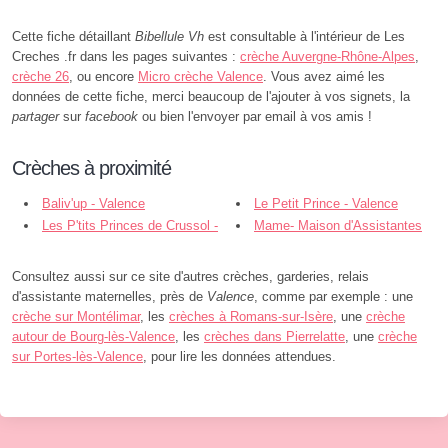
Cette fiche détaillant
Bibellule Vh
est consultable à l'intérieur de Les
Creches .fr dans les pages suivantes :
crèche Auvergne-Rhône-Alpes
,
crèche 26
, ou encore
Micro crèche Valence
. Vous avez aimé les
données de cette fiche, merci beaucoup de l'ajouter à vos signets, la
partager
sur
facebook
ou bien l'envoyer par email à vos amis !
Crèches à proximité
Baliv'up - Valence
Le Petit Prince - Valence
Les P'tits Princes de Crussol -
Mame- Maison d'Assistantes
Guilherand-Granges
Maternelles l'Etoile - Valence
Consultez aussi sur ce site d'autres crèches, garderies, relais
d'assistante maternelles, près de
Valence
, comme par exemple : une
crèche sur Montélimar
, les
crèches à Romans-sur-Isère
, une
crèche
autour de Bourg-lès-Valence
, les
crèches dans Pierrelatte
, une
crèche
sur Portes-lès-Valence
, pour lire les données attendues.